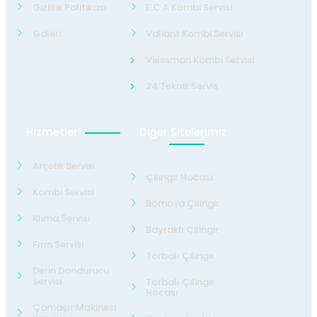
Gizlilik Politikası
E.C.A Kombi Servisi
Galeri
Valiant Kombi Servisi
Viessman Kombi Servisi
24 Teknik Servis
Hizmetler
Diğer Sitelerimiz
Arçelik Servisi
Çilingir Hocası
Kombi Servisi
Bornova Çilingir
Klima Servisi
Bayraklı Çilingir
Fırın Servisi
Torbalı Çilingir
Derin Dondurucu
Servisi
Torbalı Çilingir
Hocası
Çamaşır Makinesi