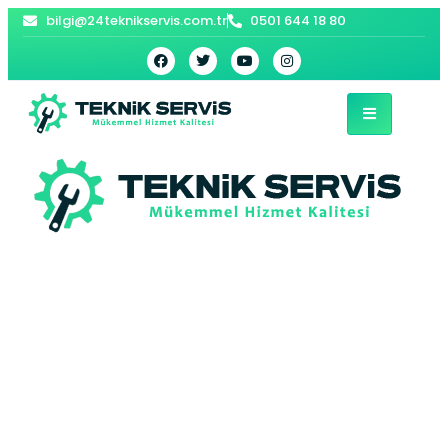
bilgi@24teknikservis.com.tr
0501 644 18 80
Ladik Kombi Tamiri