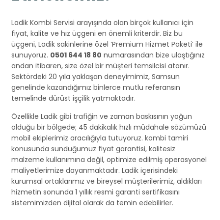
Ladik Kombi Servisi arayışında olan birçok kullanıcı için
fiyat, kalite ve hız üçgeni en önemli kriterdir. Biz bu
üçgeni, Ladik sakinlerine özel ‘Premium Hizmet Paketi’ ile
sunuyoruz.
0501 644 18 80
numarasından bize ulaştığınız
andan itibaren, size özel bir müşteri temsilcisi atanır.
Sektördeki 20 yıla yaklaşan deneyimimiz, Samsun
genelinde kazandığımız binlerce mutlu referansın
temelinde dürüst işçilik yatmaktadır.
Özellikle Ladik gibi trafiğin ve zaman baskısının yoğun
olduğu bir bölgede; 45 dakikalık hızlı müdahale sözümüzü
mobil ekiplerimiz aracılığıyla tutuyoruz. kombi tamiri
konusunda sunduğumuz fiyat garantisi, kalitesiz
malzeme kullanımına değil, optimize edilmiş operasyonel
maliyetlerimize dayanmaktadır. Ladik içerisindeki
kurumsal ortaklarımız ve bireysel müşterilerimiz, aldıkları
hizmetin sonunda 1 yıllık resmi garanti sertifikasını
sistemimizden dijital olarak da temin edebilirler.