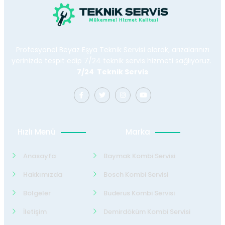
Profesyonel Beyaz Eşya Teknik Servisi olarak, arızalarınızı
yerinizde tespit edip 7/24 teknik servis hizmeti sağlıyoruz.
7/24 Teknik Servis
Hızlı Menü
Marka
Anasayfa
Baymak Kombi Servisi
Hakkımızda
Bosch Kombi Servisi
Bölgeler
Buderus Kombi Servisi
İletişim
Demirdöküm Kombi Servisi