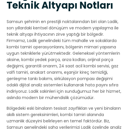
Teknik Altyapı Notları
Samsun şehrinin en prestijli noktalarından biri olan Ladik,
son yıllardaki kentsel dönüşüm ve modern yapılaşma ile
teknik altyapı ihtiyacının zirve yaptığı bir bölgedir.
Firmamız, Ladik genelindeki tüm mahalle ve sokaklarda
kombi tamiri operasyonlarını, bölgenin mimari yapısına
uygun tekniklerle yürütmektedir. Geleneksel yöntemlerin
aksine, kombi yedek parça, arıza kodları, orijinal parça
değişimi, garantili onarım, 24 saat acil kombi servisi, gaz
valfi tamiri, anakart onarımı, eşanjör kireç temizliği,
genleşme tankı bakımı, sirkülasyon pompası değişimi
odaklı dijital analiz sistemleri kullanarak hata payını sıfıra
indiriyoruz. Ladik sakinleri için sunduğumuz her bir hizmet,
aslında modern bir mühendislik çözümüdür.
Bölgedeki eski binaların tesisat zayıflıkları ve yeni binaların
akıllı sistem gereksinimleri, kombi tamiri alanında
uzmanlık düzeyini belirleyen en temel faktördür. Biz,
Samsun genelindeki saha verilerimizi Ladik özelinde analiz