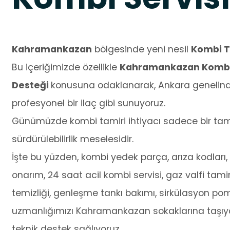
Kahramankazan
bölgesinde yeni nesil
Kombi T
Bu içeriğimizde özellikle
Kahramankazan Kombi T
Desteği
konusuna odaklanarak, Ankara genelinde
profesyonel bir ilaç gibi sunuyoruz.
Günümüzde kombi tamiri ihtiyacı sadece bir tamir
sürdürülebilirlik meselesidir.
İşte bu yüzden, kombi yedek parça, arıza kodları, o
onarım, 24 saat acil kombi servisi, gaz valfi tamir
temizliği, genleşme tankı bakımı, sirkülasyon po
uzmanlığımızı Kahramankazan sokaklarına taşıyor
teknik destek sağlıyoruz.