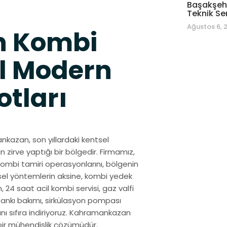
Başakşehi
Teknik Se
Ağustos 6, 
 Kombi
el Modern
otları
ankazan, son yıllardaki kentsel
zirve yaptığı bir bölgedir. Firmamız,
mbi tamiri operasyonlarını, bölgenin
sel yöntemlerin aksine, kombi yedek
m, 24 saat acil kombi servisi, gaz valfi
 tankı bakımı, sirkülasyon pompası
yını sıfıra indiriyoruz. Kahramankazan
bir mühendislik çözümüdür.