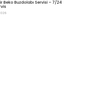
r Beko Buzdolabı Servisi – 7/24
rvis
2026