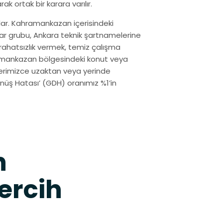
k ortak bir karara varılır.
lar. Kahramankazan içerisindeki
tar grubu, Ankara teknik şartnamelerine
ahatsızlık vermek, temiz çalışma
amankazan bölgesindeki konut veya
plerimizce uzaktan veya yerinde
üş Hatası’ (GDH) oranımız %1’in
n
ercih