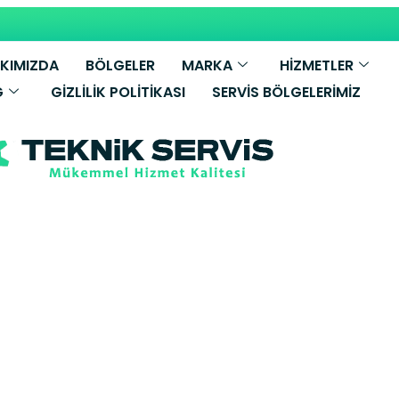
KIMIZDA
BÖLGELER
MARKA
HİZMETLER
G
GIZLILIK POLITIKASI
SERVIS BÖLGELERIMIZ
azan Kombi Ta
Ankara