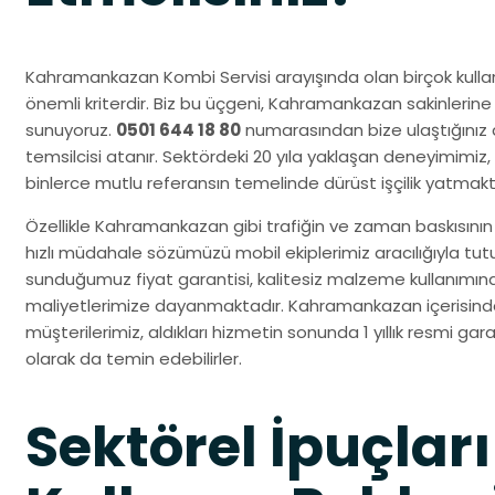
Kahramankazan Kombi Servisi arayışında olan birçok kullanıc
önemli kriterdir. Biz bu üçgeni, Kahramankazan sakinlerine
sunuyoruz.
0501 644 18 80
numarasından bize ulaştığınız a
temsilcisi atanır. Sektördeki 20 yıla yaklaşan deneyimimi
binlerce mutlu referansın temelinde dürüst işçilik yatmakt
Özellikle Kahramankazan gibi trafiğin ve zaman baskısının
hızlı müdahale sözümüzü mobil ekiplerimiz aracılığıyla tu
sunduğumuz fiyat garantisi, kalitesiz malzeme kullanımın
maliyetlerimize dayanmaktadır. Kahramankazan içerisindek
müşterilerimiz, aldıkları hizmetin sonunda 1 yıllık resmi gara
olarak da temin edebilirler.
Sektörel İpuçları