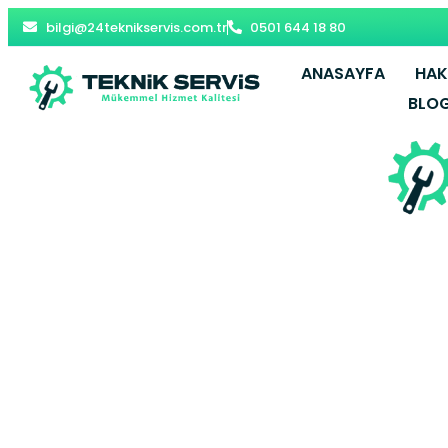
bilgi@24teknikservis.com.tr
0501 644 18 80
ANASAYFA
HAK
BLO
Kahramank