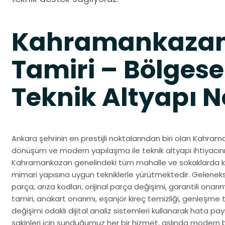
Kahramankazan
Tamiri – Bölges
Teknik Altyapı N
Ankara şehrinin en prestijli noktalarından biri olan Kahram
dönüşüm ve modern yapılaşma ile teknik altyapı ihtiyacının 
Kahramankazan genelindeki tüm mahalle ve sokaklarda ko
mimari yapısına uygun tekniklerle yürütmektedir. Gelenek
parça, arıza kodları, orijinal parça değişimi, garantili onarı
tamiri, anakart onarımı, eşanjör kireç temizliği, genleşme
değişimi odaklı dijital analiz sistemleri kullanarak hata pa
sakinleri için sunduğumuz her bir hizmet, aslında modern 