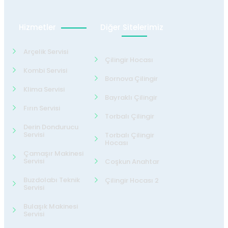
Hizmetler
Diğer Sitelerimiz
Arçelik Servisi
Çilingir Hocası
Kombi Servisi
Bornova Çilingir
Klima Servisi
Bayraklı Çilingir
Fırın Servisi
Torbalı Çilingir
Derin Dondurucu
Servisi
Torbalı Çilingir
Hocası
Çamaşır Makinesi
Servisi
Coşkun Anahtar
Buzdolabı Teknik
Çilingir Hocası 2
Servisi
Bulaşık Makinesi
Servisi