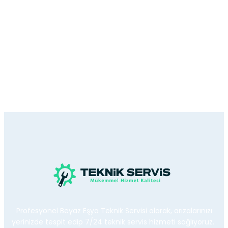
Profesyonel Beyaz Eşya Teknik Servisi olarak, arızalarınızı
yerinizde tespit edip 7/24 teknik servis hizmeti sağlıyoruz.