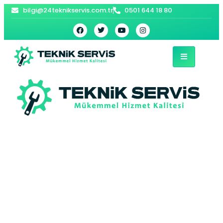
bilgi@24teknikservis.com.tr
0501 644 18 80
Kanarya Vaillant
Kombi Servisi –