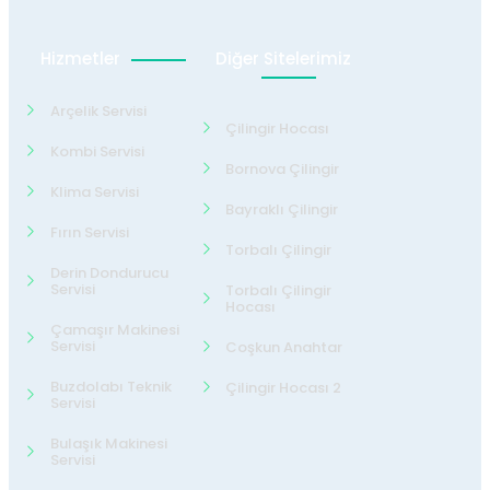
Hizmetler
Diğer Sitelerimiz
Arçelik Servisi
Çilingir Hocası
Kombi Servisi
Bornova Çilingir
Klima Servisi
Bayraklı Çilingir
Fırın Servisi
Torbalı Çilingir
Derin Dondurucu
Servisi
Torbalı Çilingir
Hocası
Çamaşır Makinesi
Servisi
Coşkun Anahtar
Buzdolabı Teknik
Çilingir Hocası 2
Servisi
Bulaşık Makinesi
Servisi