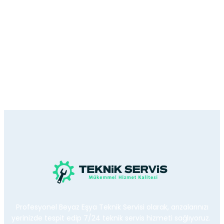
Profesyonel Beyaz Eşya Teknik Servisi olarak, arızalarınızı
yerinizde tespit edip 7/24 teknik servis hizmeti sağlıyoruz.