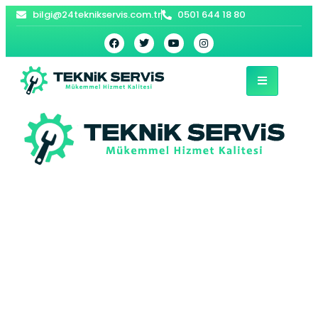
bilgi@24teknikservis.com.tr
0501 644 18 80
Cennet Buderus
Kombi Servisi –