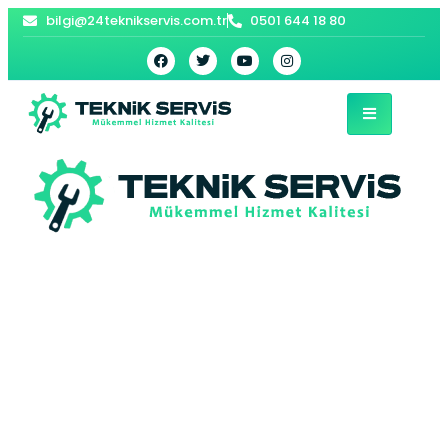
bilgi@24teknikservis.com.tr
0501 644 18 80
Kilis Buderus
Kombi Servisi –