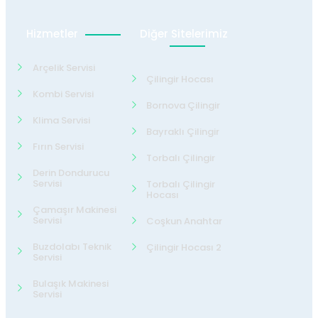
Hizmetler
Diğer Sitelerimiz
Arçelik Servisi
Çilingir Hocası
Kombi Servisi
Bornova Çilingir
Klima Servisi
Bayraklı Çilingir
Fırın Servisi
Torbalı Çilingir
Derin Dondurucu
Servisi
Torbalı Çilingir
Hocası
Çamaşır Makinesi
Servisi
Coşkun Anahtar
Buzdolabı Teknik
Çilingir Hocası 2
Servisi
Bulaşık Makinesi
Servisi