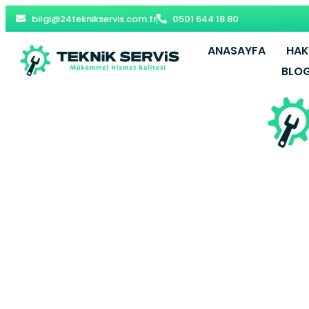
bilgi@24teknikservis.com.tr
0501 644 18 80
ANASAYFA
HAK
BLO
Kartal Vai
Y