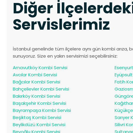
Diğer İlçelerde
Servislerimiz
İstanbul genelinde tüm ilçelere aynı gün kombi arıza, b
sunuyoruz. Size en yakın servisimizi seçebilirsiniz:
Arnavutköy Kombi Servisi
Esenyurt
Avcılar Kombi Servisi
Eyüpsult
Bağcılar Kombi Servisi
Fatih Ko
Bahçelievler Kombi Servisi
Gaziosm
Bakırköy Kombi Servisi
Güngöre
Başakşehir Kombi Servisi
Kağıthan
Bayrampaşa Kombi Servisi
Küçükçe
Beşiktaş Kombi Servisi
Sarıyer 
Beylikdüzü Kombi Servisi
Silivri K
Beyoğlu Kombi Servisi
Sultanga