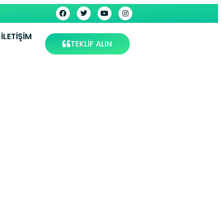
İLETIŞIM
TEKLİF ALIN
visi –