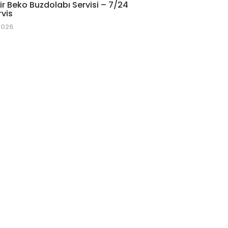
r Beko Buzdolabı Servisi – 7/24
rvis
2026