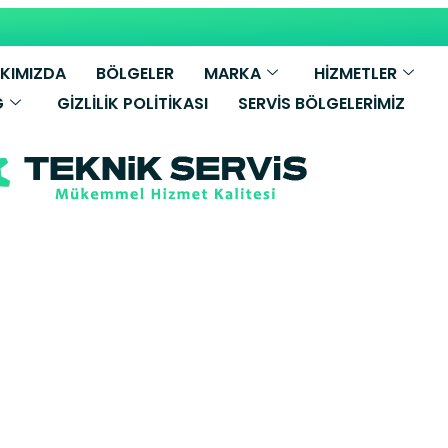
KIMIZDA
BÖLGELER
MARKA
HİZMETLER
G
GIZLILIK POLITIKASI
SERVIS BÖLGELERIMIZ
llant Kombi Ser
etkili Servis