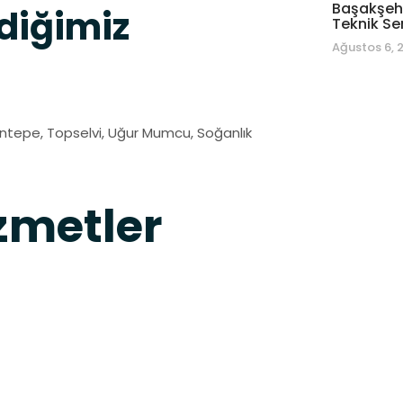
Başakşehi
diğimiz
Teknik Se
Ağustos 6, 
sentepe, Topselvi, Uğur Mumcu, Soğanlık
metler