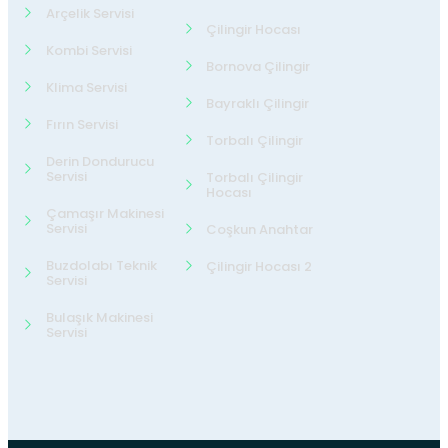
Arçelik Servisi
Çilingir Hocası
Kombi Servisi
Bornova Çilingir
Klima Servisi
Bayraklı Çilingir
Fırın Servisi
Torbalı Çilingir
Derin Dondurucu
Servisi
Torbalı Çilingir
Hocası
Çamaşır Makinesi
Servisi
Coşkun Anahtar
Buzdolabı Teknik
Çilingir Hocası 2
Servisi
Bulaşık Makinesi
Servisi