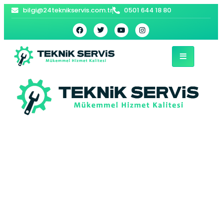
bilgi@24teknikservis.com.tr
0501 644 18 80
Cevizli Buderus
Kombi Servisi –