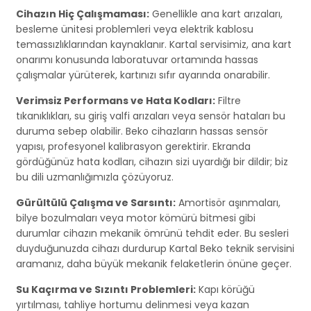
Cihazın Hiç Çalışmaması:
Genellikle ana kart arızaları,
besleme ünitesi problemleri veya elektrik kablosu
temassızlıklarından kaynaklanır. Kartal servisimiz, ana kart
onarımı konusunda laboratuvar ortamında hassas
çalışmalar yürüterek, kartınızı sıfır ayarında onarabilir.
Verimsiz Performans ve Hata Kodları:
Filtre
tıkanıklıkları, su giriş valfi arızaları veya sensör hataları bu
duruma sebep olabilir. Beko cihazların hassas sensör
yapısı, profesyonel kalibrasyon gerektirir. Ekranda
gördüğünüz hata kodları, cihazın sizi uyardığı bir dildir; biz
bu dili uzmanlığımızla çözüyoruz.
Gürültülü Çalışma ve Sarsıntı:
Amortisör aşınmaları,
bilye bozulmaları veya motor kömürü bitmesi gibi
durumlar cihazın mekanik ömrünü tehdit eder. Bu sesleri
duyduğunuzda cihazı durdurup Kartal Beko teknik servisini
aramanız, daha büyük mekanik felaketlerin önüne geçer.
Su Kaçırma ve Sızıntı Problemleri:
Kapı körüğü
yırtılması, tahliye hortumu delinmesi veya kazan