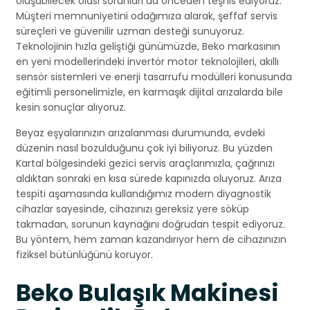
oluşabilecek olası sorunları da önceden teşhis ediyoruz.
Müşteri memnuniyetini odağımıza alarak, şeffaf servis
süreçleri ve güvenilir uzman desteği sunuyoruz.
Teknolojinin hızla geliştiği günümüzde, Beko markasının
en yeni modellerindeki invertör motor teknolojileri, akıllı
sensör sistemleri ve enerji tasarrufu modülleri konusunda
eğitimli personelimizle, en karmaşık dijital arızalarda bile
kesin sonuçlar alıyoruz.
Beyaz eşyalarınızın arızalanması durumunda, evdeki
düzenin nasıl bozulduğunu çok iyi biliyoruz. Bu yüzden
Kartal bölgesindeki gezici servis araçlarımızla, çağrınızı
aldıktan sonraki en kısa sürede kapınızda oluyoruz. Arıza
tespiti aşamasında kullandığımız modern diyagnostik
cihazlar sayesinde, cihazınızı gereksiz yere söküp
takmadan, sorunun kaynağını doğrudan tespit ediyoruz.
Bu yöntem, hem zaman kazandırıyor hem de cihazınızın
fiziksel bütünlüğünü koruyor.
Beko Bulaşık Makinesi