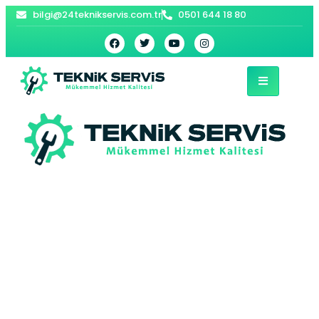
bilgi@24teknikservis.com.tr
0501 644 18 80
Kartal Beko Bulaşık