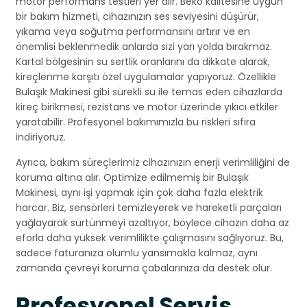
motor performans testleri yer alır. Beko kalitesine uygun
bir bakım hizmeti, cihazınızın ses seviyesini düşürür,
yıkama veya soğutma performansını artırır ve en
önemlisi beklenmedik anlarda sizi yarı yolda bırakmaz.
Kartal bölgesinin su sertlik oranlarını da dikkate alarak,
kireçlenme karşıtı özel uygulamalar yapıyoruz. Özellikle
Bulaşık Makinesi gibi sürekli su ile temas eden cihazlarda
kireç birikmesi, rezistans ve motor üzerinde yıkıcı etkiler
yaratabilir. Profesyonel bakımımızla bu riskleri sıfıra
indiriyoruz.
Ayrıca, bakım süreçlerimiz cihazınızın enerji verimliliğini de
koruma altına alır. Optimize edilmemiş bir Bulaşık
Makinesi, aynı işi yapmak için çok daha fazla elektrik
harcar. Biz, sensörleri temizleyerek ve hareketli parçaları
yağlayarak sürtünmeyi azaltıyor, böylece cihazın daha az
eforla daha yüksek verimlilikte çalışmasını sağlıyoruz. Bu,
sadece faturanıza olumlu yansımakla kalmaz, aynı
zamanda çevreyi koruma çabalarınıza da destek olur.
Profesyonel Servis