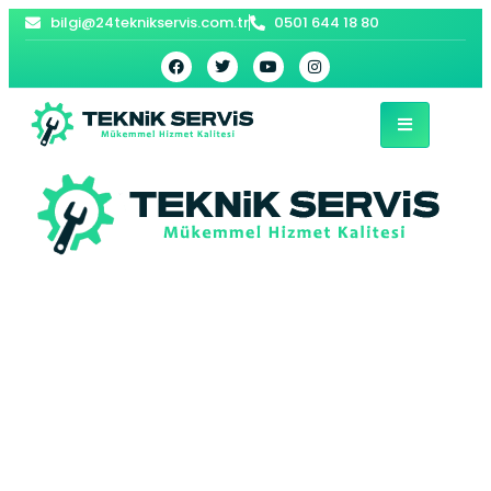
bilgi@24teknikservis.com.tr
0501 644 18 80
Karabük Bosch
Kombi Servisi –