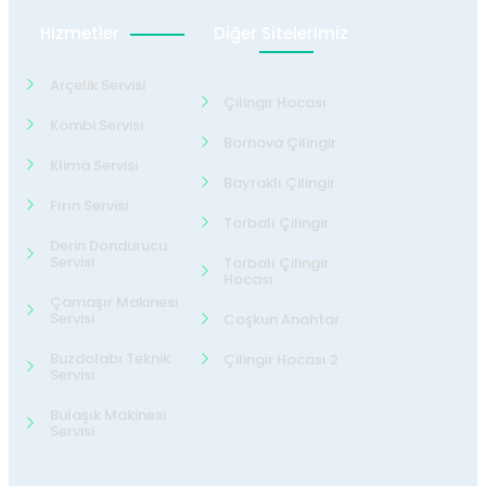
Hizmetler
Diğer Sitelerimiz
Arçelik Servisi
Çilingir Hocası
Kombi Servisi
Bornova Çilingir
Klima Servisi
Bayraklı Çilingir
Fırın Servisi
Torbalı Çilingir
Derin Dondurucu
Servisi
Torbalı Çilingir
Hocası
Çamaşır Makinesi
Servisi
Coşkun Anahtar
Buzdolabı Teknik
Çilingir Hocası 2
Servisi
Bulaşık Makinesi
Servisi