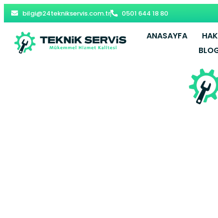
bilgi@24teknikservis.com.tr
0501 644 18 80
ANASAYFA
HAK
BLO
Feneryolu Bu
Kadıkö