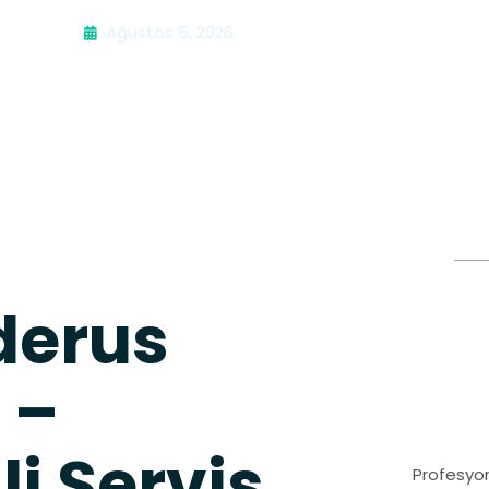
Ağustos 5, 2026
derus
 –
i Servis
Profesyon