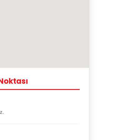
 Noktası
z.