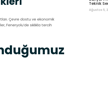
kleri
Teknik Se
Ağustos 5, 
rtları. Çevre dostu ve ekonomik
r, Feneryolu’de sıklıkla tercih
unduğumuz