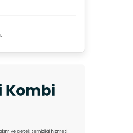
.
r.
ki Kombi
akım ve petek temizliği hizmeti