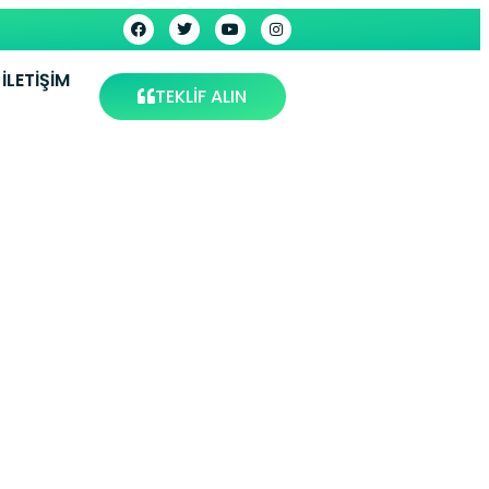
İLETIŞIM
TEKLİF ALIN
ervisi –
is