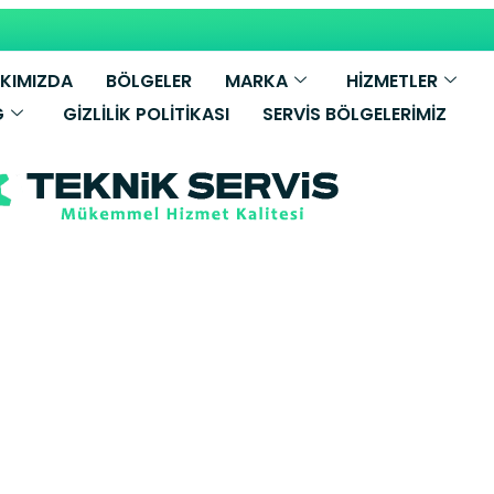
KIMIZDA
BÖLGELER
MARKA
HİZMETLER
G
GIZLILIK POLITIKASI
SERVIS BÖLGELERIMIZ
derus Kombi S
y Yetkili Serv