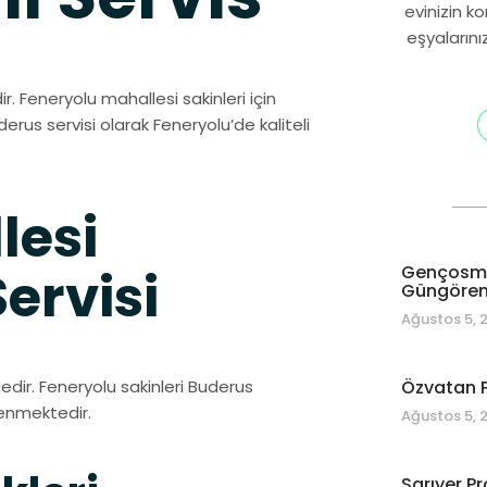
evinizin k
eşyalarını
ir. Feneryolu mahallesi sakinleri için
derus servisi olarak Feneryolu’de kaliteli
lesi
Gençosman
ervisi
Güngören 
Ağustos 5, 
edir. Feneryolu sakinleri Buderus
Özvatan P
venmektedir.
Ağustos 5, 
Sarıyer Pr