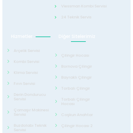
Viessman Kombi Servisi
24 Teknik Servis
Hizmetler
Diğer Sitelerimiz
Arçelik Servisi
Çilingir Hocası
Kombi Servisi
Bornova Çilingir
Klima Servisi
Bayraklı Çilingir
Fırın Servisi
Torbalı Çilingir
Derin Dondurucu
Servisi
Torbalı Çilingir
Hocası
Çamaşır Makinesi
Servisi
Coşkun Anahtar
Buzdolabı Teknik
Çilingir Hocası 2
Servisi