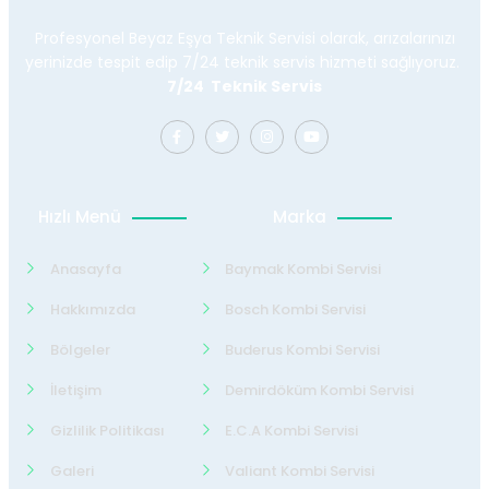
Profesyonel Beyaz Eşya Teknik Servisi olarak, arızalarınızı
yerinizde tespit edip 7/24 teknik servis hizmeti sağlıyoruz.
7/24 Teknik Servis
Hızlı Menü
Marka
Anasayfa
Baymak Kombi Servisi
Hakkımızda
Bosch Kombi Servisi
Bölgeler
Buderus Kombi Servisi
İletişim
Demirdöküm Kombi Servisi
Gizlilik Politikası
E.C.A Kombi Servisi
Galeri
Valiant Kombi Servisi