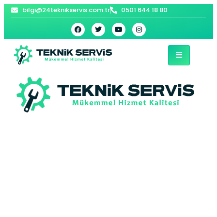
bilgi@24teknikservis.com.tr
0501 644 18 80
Seyrantepe
Viessmann Kombi