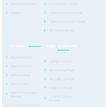
Gizlilik Politikası
E.C.A Kombi Servisi
Galeri
Valiant Kombi Servisi
Viessman Kombi Servisi
24 Teknik Servis
Hizmetler
Diğer Sitelerimiz
Arçelik Servisi
Çilingir Hocası
Kombi Servisi
Bornova Çilingir
Klima Servisi
Bayraklı Çilingir
Fırın Servisi
Torbalı Çilingir
Derin Dondurucu
Servisi
Torbalı Çilingir
Hocası
Çamaşır Makinesi