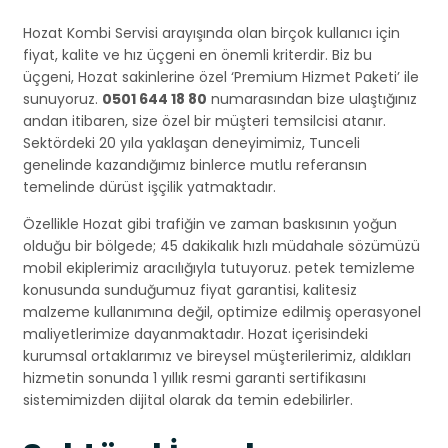
Hozat Kombi Servisi arayışında olan birçok kullanıcı için
fiyat, kalite ve hız üçgeni en önemli kriterdir. Biz bu
üçgeni, Hozat sakinlerine özel ‘Premium Hizmet Paketi’ ile
sunuyoruz.
0501 644 18 80
numarasından bize ulaştığınız
andan itibaren, size özel bir müşteri temsilcisi atanır.
Sektördeki 20 yıla yaklaşan deneyimimiz, Tunceli
genelinde kazandığımız binlerce mutlu referansın
temelinde dürüst işçilik yatmaktadır.
Özellikle Hozat gibi trafiğin ve zaman baskısının yoğun
olduğu bir bölgede; 45 dakikalık hızlı müdahale sözümüzü
mobil ekiplerimiz aracılığıyla tutuyoruz. petek temizleme
konusunda sunduğumuz fiyat garantisi, kalitesiz
malzeme kullanımına değil, optimize edilmiş operasyonel
maliyetlerimize dayanmaktadır. Hozat içerisindeki
kurumsal ortaklarımız ve bireysel müşterilerimiz, aldıkları
hizmetin sonunda 1 yıllık resmi garanti sertifikasını
sistemimizden dijital olarak da temin edebilirler.