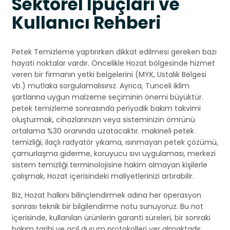
Sektörel İpuçları ve
Kullanıcı Rehberi
Petek Temizleme yaptırırken dikkat edilmesi gereken bazı
hayati noktalar vardır. Öncelikle Hozat bölgesinde hizmet
veren bir firmanın yetki belgelerini (MYK, Ustalık Belgesi
vb.) mutlaka sorgulamalısınız. Ayrıca, Tunceli iklim
şartlarına uygun malzeme seçiminin önemi büyüktür.
petek temizleme sonrasında periyodik bakım takvimi
oluşturmak, cihazlarınızın veya sisteminizin ömrünü
ortalama %30 oranında uzatacaktır. makineli petek
temizliği, ilaçlı radyatör yıkama, ısınmayan petek çözümü,
çamurlaşma giderme, koruyucu sıvı uygulaması, merkezi
sistem temizliği terminolojisine hakim olmayan kişilerle
çalışmak, Hozat içerisindeki maliyetlerinizi artırabilir.
Biz, Hozat halkını bilinçlendirmek adına her operasyon
sonrası teknik bir bilgilendirme notu sunuyoruz. Bu not
içerisinde, kullanılan ürünlerin garanti süreleri, bir sonraki
bakım tarihi ve acil durum protokolleri yer almaktadır.