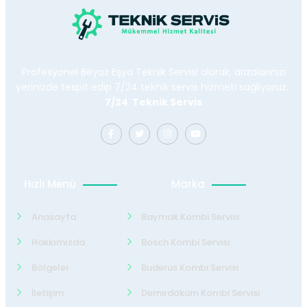
Profesyonel Beyaz Eşya Teknik Servisi olarak, arızalarınızı
yerinizde tespit edip 7/24 teknik servis hizmeti sağlıyoruz.
7/24 Teknik Servis
Hızlı Menü
Marka
Anasayfa
Baymak Kombi Servisi
Hakkımızda
Bosch Kombi Servisi
Bölgeler
Buderus Kombi Servisi
İletişim
Demirdöküm Kombi Servisi