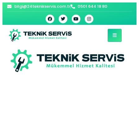
bilgi@24teknikservis.com.tr
0501 644 18 80
Hozat Petek