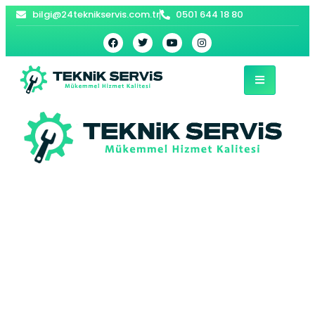
bilgi@24teknikservis.com.tr
0501 644 18 80
Tozkoparan
Baymak Kombi