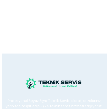
Profesyonel Beyaz Eşya Teknik Servisi olarak, arızalarınızı
yerinizde tespit edip 7/24 teknik servis hizmeti sağlıyoruz.