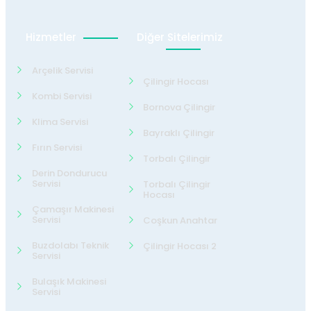
Hizmetler
Diğer Sitelerimiz
Arçelik Servisi
Çilingir Hocası
Kombi Servisi
Bornova Çilingir
Klima Servisi
Bayraklı Çilingir
Fırın Servisi
Torbalı Çilingir
Derin Dondurucu
Servisi
Torbalı Çilingir
Hocası
Çamaşır Makinesi
Servisi
Coşkun Anahtar
Buzdolabı Teknik
Çilingir Hocası 2
Servisi
Bulaşık Makinesi
Servisi