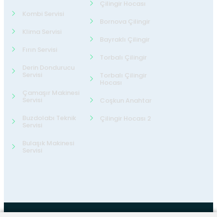
Çilingir Hocası
Kombi Servisi
Bornova Çilingir
Klima Servisi
Bayraklı Çilingir
Fırın Servisi
Torbalı Çilingir
Derin Dondurucu
Servisi
Torbalı Çilingir
Hocası
Çamaşır Makinesi
Servisi
Coşkun Anahtar
Buzdolabı Teknik
Çilingir Hocası 2
Servisi
Bulaşık Makinesi
Servisi