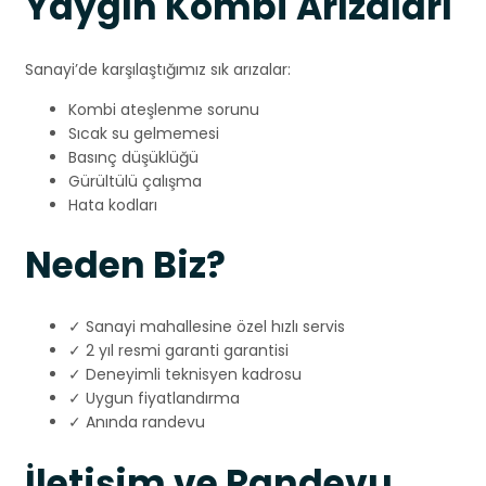
Yaygın Kombi Arızaları
Sanayi’de karşılaştığımız sık arızalar:
Kombi ateşlenme sorunu
Sıcak su gelmemesi
Basınç düşüklüğü
Gürültülü çalışma
Hata kodları
Neden Biz?
✓ Sanayi mahallesine özel hızlı servis
✓ 2 yıl resmi garanti garantisi
✓ Deneyimli teknisyen kadrosu
✓ Uygun fiyatlandırma
✓ Anında randevu
İletişim ve Randevu