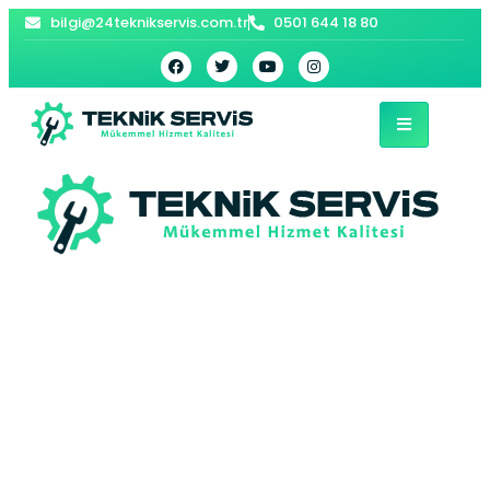
bilgi@24teknikservis.com.tr
0501 644 18 80
Sanayi E.C.A Kombi
Servisi – Güngören