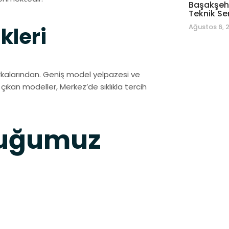
Başakşehi
Teknik Se
Ağustos 6, 
kleri
kalarından. Geniş model yelpazesi ve
ıkan modeller, Merkez’de sıklıkla tercih
duğumuz