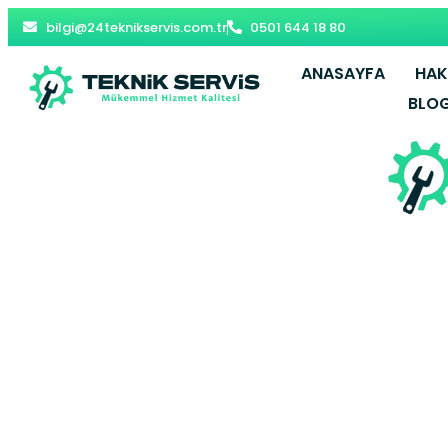
bilgi@24teknikservis.com.tr
0501 644 18 80
ANASAYFA
HAK
BLO
Merkez Bay
Gaziosman