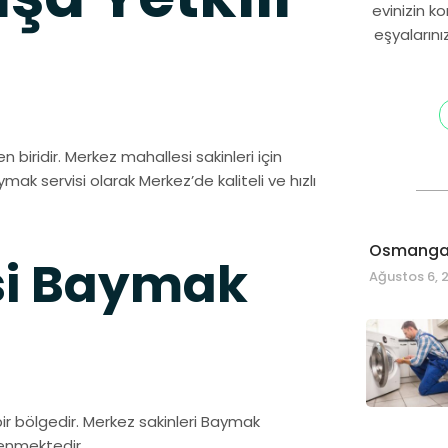
evinizin k
eşyalarını
biridir. Merkez mahallesi sakinleri için
mak servisi olarak Merkez’de kaliteli ve hızlı
Osmangaz
si Baymak
Ağustos 6, 
r bölgedir. Merkez sakinleri Baymak
venmektedir.