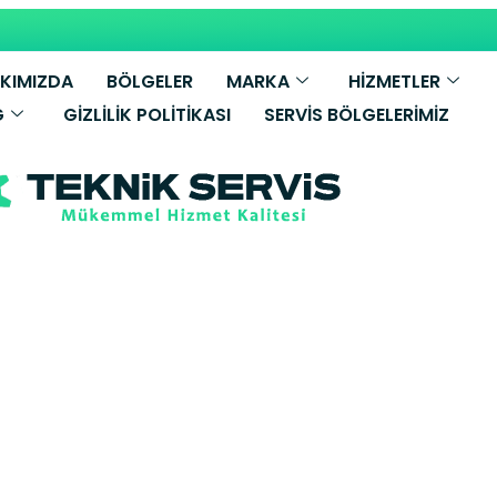
KIMIZDA
BÖLGELER
MARKA
HİZMETLER
G
GIZLILIK POLITIKASI
SERVIS BÖLGELERIMIZ
mak Kombi Ser
paşa Yetkili S