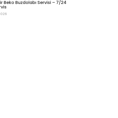
r Beko Buzdolabı Servisi – 7/24
rvis
2026