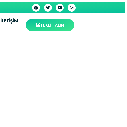
İLETIŞIM
TEKLİF ALIN
visi –
ervis