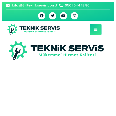
bilgi@24teknikservis.com.tr
0501 644 18 80
Kazım Karabekir
Bosch Kombi
Servisi –