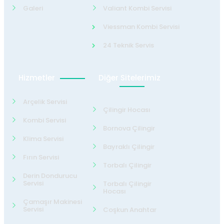
Galeri
Valiant Kombi Servisi
Viessman Kombi Servisi
24 Teknik Servis
Hizmetler
Diğer Sitelerimiz
Arçelik Servisi
Çilingir Hocası
Kombi Servisi
Bornova Çilingir
Klima Servisi
Bayraklı Çilingir
Fırın Servisi
Torbalı Çilingir
Derin Dondurucu
Servisi
Torbalı Çilingir
Hocası
Çamaşır Makinesi
Servisi
Coşkun Anahtar