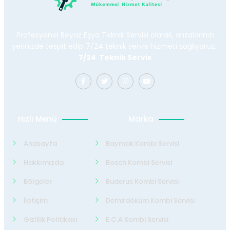
Profesyonel Beyaz Eşya Teknik Servisi olarak, arızalarınızı
yerinizde tespit edip 7/24 teknik servis hizmeti sağlıyoruz.
7/24 Teknik Servis
Hızlı Menü
Marka
Anasayfa
Baymak Kombi Servisi
Hakkımızda
Bosch Kombi Servisi
Bölgeler
Buderus Kombi Servisi
İletişim
Demirdöküm Kombi Servisi
Gizlilik Politikası
E.C.A Kombi Servisi