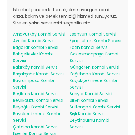
İstanbul genelinde tüm ilçelere aynı gün kombi
arıza, bakım ve petek temizliği hizmeti sunuyoruz.
Size en yakın servisimizi seçebilirsiniz:
Arnavutköy Kombi Servisi
Esenyurt Kombi Servisi
Avcılar Kombi Servisi
Eyüpsultan Kombi Servisi
Bağcılar Kombi Servisi
Fatih Kombi Servisi
Bahçelievler Kombi
Gaziosmanpaşa Kombi
Servisi
Servisi
Bakırköy Kombi Servisi
Güngören Kombi Servisi
Başakşehir Kombi Servisi
Kağıthane Kombi Servisi
Bayrampaşa Kombi
Küçükçekmece Kombi
Servisi
Servisi
Beşiktaş Kombi Servisi
Sarıyer Kombi Servisi
Beylikdüzü Kombi Servisi
Silivri Kombi Servisi
Beyoğlu Kombi Servisi
Sultangazi Kombi Servisi
Büyükçekmece Kombi
Şişli Kombi Servisi
Servisi
Zeytinburnu Kombi
Çatalca Kombi Servisi
Servisi
Esenler Kombi Servisi