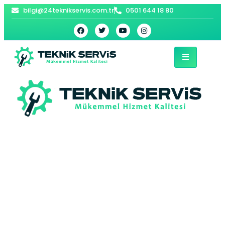
bilgi@24teknikservis.com.tr
0501 644 18 80
Sultanahmet
Viessmann Kombi