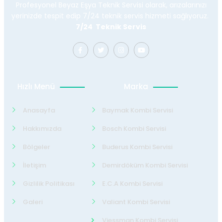
Profesyonel Beyaz Eşya Teknik Servisi olarak, arızalarınızı
yerinizde tespit edip 7/24 teknik servis hizmeti sağlıyoruz.
7/24 Teknik Servis
Hızlı Menü
Marka
Anasayfa
Baymak Kombi Servisi
Hakkımızda
Bosch Kombi Servisi
Bölgeler
Buderus Kombi Servisi
İletişim
Demirdöküm Kombi Servisi
Gizlilik Politikası
E.C.A Kombi Servisi
Galeri
Valiant Kombi Servisi
Viessman Kombi Servisi