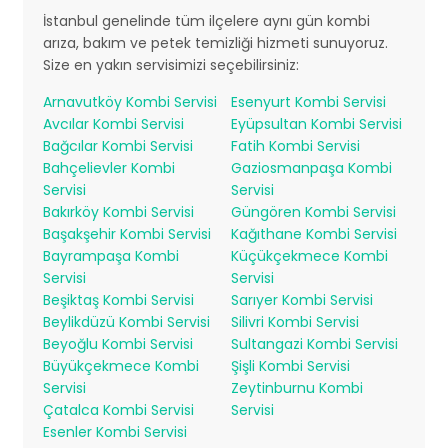
İstanbul genelinde tüm ilçelere aynı gün kombi
arıza, bakım ve petek temizliği hizmeti sunuyoruz.
Size en yakın servisimizi seçebilirsiniz:
Arnavutköy Kombi Servisi
Esenyurt Kombi Servisi
Avcılar Kombi Servisi
Eyüpsultan Kombi Servisi
Bağcılar Kombi Servisi
Fatih Kombi Servisi
Bahçelievler Kombi
Gaziosmanpaşa Kombi
Servisi
Servisi
Bakırköy Kombi Servisi
Güngören Kombi Servisi
Başakşehir Kombi Servisi
Kağıthane Kombi Servisi
Bayrampaşa Kombi
Küçükçekmece Kombi
Servisi
Servisi
Beşiktaş Kombi Servisi
Sarıyer Kombi Servisi
Beylikdüzü Kombi Servisi
Silivri Kombi Servisi
Beyoğlu Kombi Servisi
Sultangazi Kombi Servisi
Büyükçekmece Kombi
Şişli Kombi Servisi
Servisi
Zeytinburnu Kombi
Çatalca Kombi Servisi
Servisi
Esenler Kombi Servisi