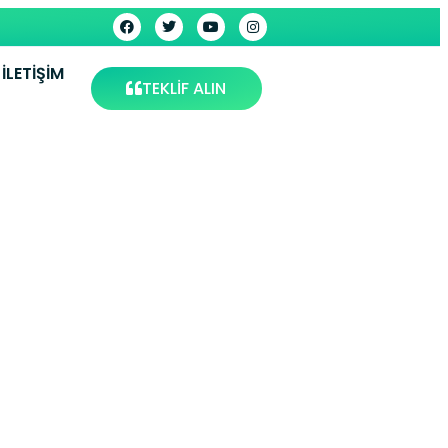
İLETIŞIM
TEKLİF ALIN
 – Fatih