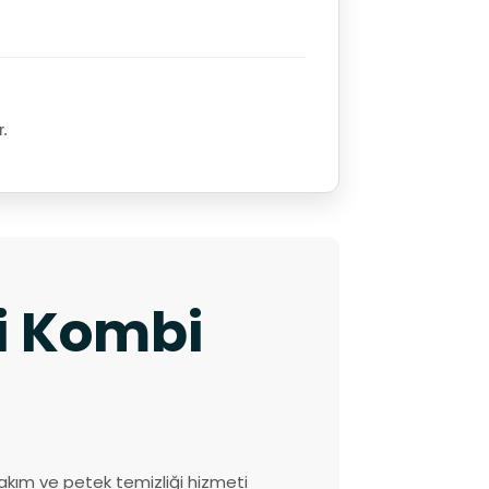
r.
ki Kombi
akım ve petek temizliği hizmeti