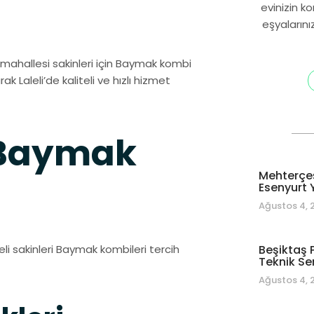
evinizin k
eşyalarını
eli mahallesi sakinleri için Baymak kombi
ak Laleli’de kaliteli ve hızlı hizmet
i Baymak
Mehterçe
Esenyurt Y
Ağustos 4, 
leli sakinleri Baymak kombileri tercih
Beşiktaş P
Teknik Se
Ağustos 4, 