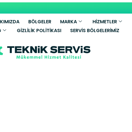
KIMIZDA
BÖLGELER
MARKA
HİZMETLER
G
GIZLILIK POLITIKASI
SERVIS BÖLGELERIMIZ
k Kombi Servisi
etkili Servis