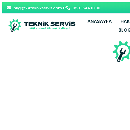
bilgi@24teknikservis.com.tr
0501 644 18 80
ANASAYFA
HAK
BLO
Laleli Bayma
Y