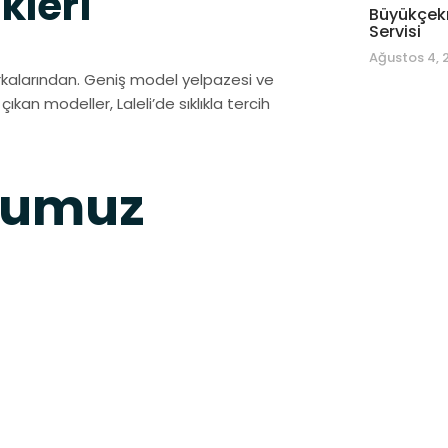
kleri
Büyükçekm
Servisi
Ağustos 4, 
kalarından. Geniş model yelpazesi ve
kan modeller, Laleli’de sıklıkla tercih
uğumuz