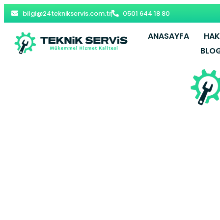
bilgi@24teknikservis.com.tr
0501 644 18 80
ANASAYFA
HAK
BLO
Fındıkza
Servisi –