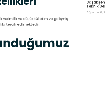
llikleri
Başakşehi
Teknik Se
Ağustos 6, 
verimlilik ve düşük tüketim ve gelişmiş
ıkla tercih edilmektedir.
Sunduğumuz