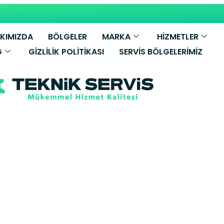
KIMIZDA
BÖLGELER
MARKA
HİZMETLER
G
GIZLILIK POLITIKASI
SERVIS BÖLGELERIMIZ
de Viessmann 
 Fatih Yetkili S