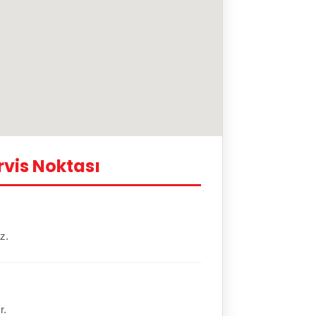
vis Noktası
z.
r.