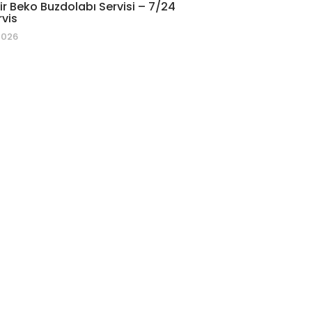
r Beko Buzdolabı Servisi – 7/24
rvis
2026