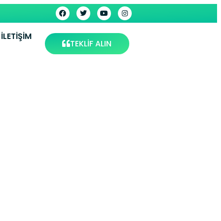
İLETIŞIM
TEKLİF ALIN
Kombi
ervis