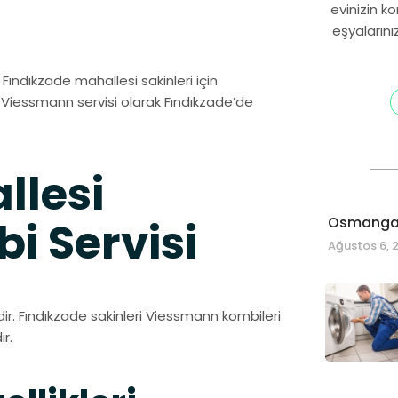
evinizin k
eşyalarını
. Fındıkzade mahallesi sakinleri için
i Viessmann servisi olarak Fındıkzade’de
llesi
Osmangaz
 Servisi
Ağustos 6, 
dir. Fındıkzade sakinleri Viessmann kombileri
r.