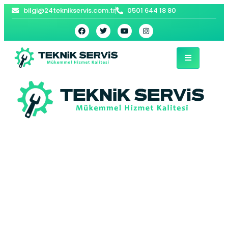
bilgi@24teknikservis.com.tr
0501 644 18 80
Fatih Electrolux
Buzdolabı Servisi –