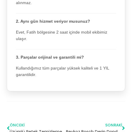
alınmaz.
2. Aynı gün hizmet veriyor musunuz?
Evet, Fatih bölgesine 2 saat içinde mobil ekibimiz
ulaşır.
3. Parçalar orijinal ve garantili mi?
Kullandığımız tüm parçalar yüksek kaliteli ve 1 YIL
garantilidir.
ÖNCEKI
SONRAKI
Üzümlü Petek Temizleme | Erzincan
Beykoz Bosch Derin Dondurucu Servisi