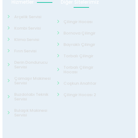
Hizmetler
Diğer Sitelerimiz
Arçelik Servisi
Çilingir Hocası
Kombi Servisi
Bornova Çilingir
Klima Servisi
Bayraklı Çilingir
Fırın Servisi
Torbalı Çilingir
Derin Dondurucu
Servisi
Torbalı Çilingir
Hocası
Çamaşır Makinesi
Servisi
Coşkun Anahtar
Buzdolabı Teknik
Çilingir Hocası 2
Servisi
Bulaşık Makinesi
Servisi