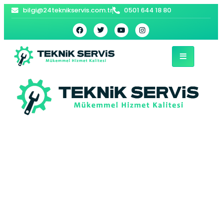
bilgi@24teknikservis.com.tr
0501 644 18 80
Balat Vaillant
Kombi Servisi –