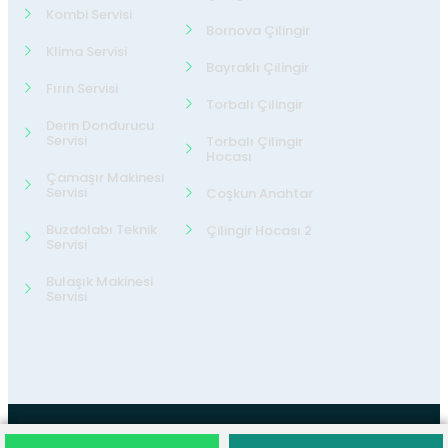
Kombi Servisi
Bornova Çilingir
Klima Servisi
Bayraklı Çilingir
Fırın Servisi
Torbalı Çilingir
Derin Dondurucu
Servisi
Torbalı Çilingir
Hocası
Çamaşır Makinesi
Servisi
Coşkun Anahtar
Buzdolabı Teknik
Çilingir Hocası 2
Servisi
Bulaşık Makinesi
Servisi
©2026
24 Teknik Servis
Tüm Hakları