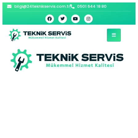
bilgi@24teknikservis.com.tr
0501 644 18 80
Pirinççi Baymak
Kombi Servisi –