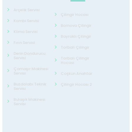
Arçelik Servisi
Çilingir Hocası
Kombi Servisi
Bornova Çilingir
Klima Servisi
Bayraklı Çilingir
Fırın Servisi
Torbalı Çilingir
Derin Dondurucu
Servisi
Torbalı Çilingir
Hocası
Çamaşır Makinesi
Servisi
Coşkun Anahtar
Buzdolabı Teknik
Çilingir Hocası 2
Servisi
Bulaşık Makinesi
Servisi