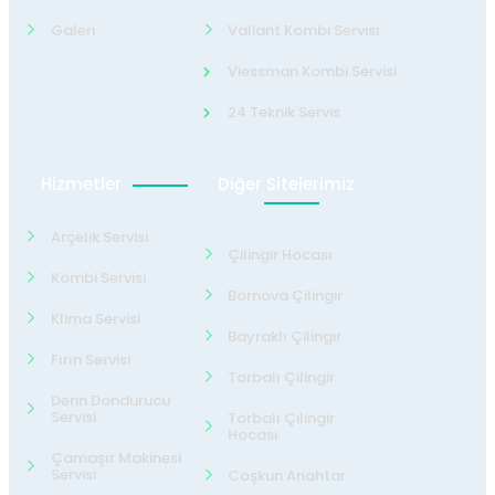
Galeri
Valiant Kombi Servisi
Viessman Kombi Servisi
24 Teknik Servis
Hizmetler
Diğer Sitelerimiz
Arçelik Servisi
Çilingir Hocası
Kombi Servisi
Bornova Çilingir
Klima Servisi
Bayraklı Çilingir
Fırın Servisi
Torbalı Çilingir
Derin Dondurucu
Servisi
Torbalı Çilingir
Hocası
Çamaşır Makinesi
Servisi
Coşkun Anahtar