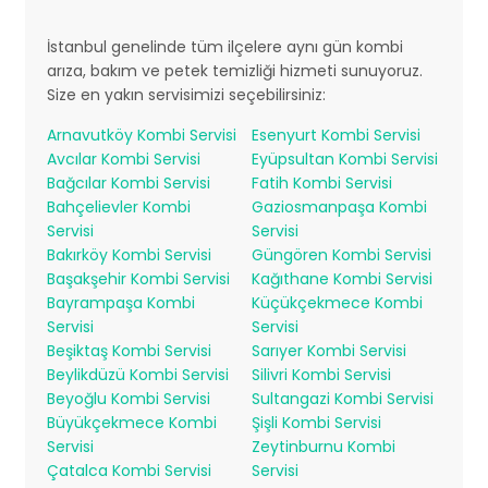
İstanbul genelinde tüm ilçelere aynı gün kombi
arıza, bakım ve petek temizliği hizmeti sunuyoruz.
Size en yakın servisimizi seçebilirsiniz:
Arnavutköy Kombi Servisi
Esenyurt Kombi Servisi
Avcılar Kombi Servisi
Eyüpsultan Kombi Servisi
Bağcılar Kombi Servisi
Fatih Kombi Servisi
Bahçelievler Kombi
Gaziosmanpaşa Kombi
Servisi
Servisi
Bakırköy Kombi Servisi
Güngören Kombi Servisi
Başakşehir Kombi Servisi
Kağıthane Kombi Servisi
Bayrampaşa Kombi
Küçükçekmece Kombi
Servisi
Servisi
Beşiktaş Kombi Servisi
Sarıyer Kombi Servisi
Beylikdüzü Kombi Servisi
Silivri Kombi Servisi
Beyoğlu Kombi Servisi
Sultangazi Kombi Servisi
Büyükçekmece Kombi
Şişli Kombi Servisi
Servisi
Zeytinburnu Kombi
Çatalca Kombi Servisi
Servisi