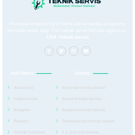
Profesyonel Beyaz Eşya Teknik Servisi olarak, arızalarınızı
yerinizde tespit edip 7/24 teknik servis hizmeti sağlıyoruz.
7/24 Teknik Servis
Hızlı Menü
Marka
Anasayfa
Baymak Kombi Servisi
Hakkımızda
Bosch Kombi Servisi
Bölgeler
Buderus Kombi Servisi
İletişim
Demirdöküm Kombi Servisi
Gizlilik Politikası
E.C.A Kombi Servisi