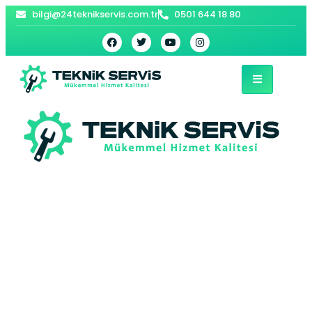
bilgi@24teknikservis.com.tr
0501 644 18 80
Mithatpaşa
Viessmann Kombi
Servisi –