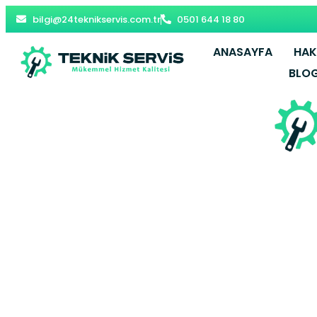
bilgi@24teknikservis.com.tr
0501 644 18 80
ANASAYFA
HAK
BLO
Eyüp Viess
Eyüpsul