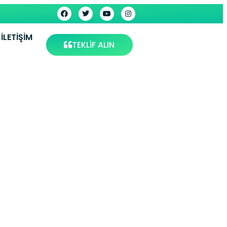
İLETIŞIM
TEKLİF ALIN
rvisi –
vis