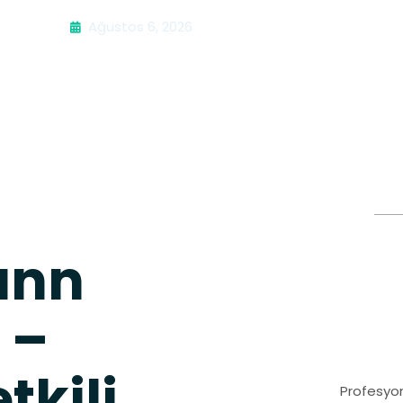
Ağustos 6, 2026
ann
 –
tkili
Profesyon