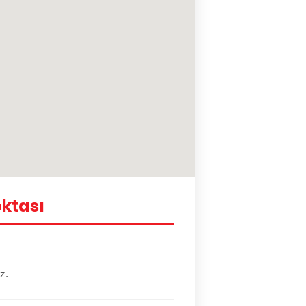
ktası
z.