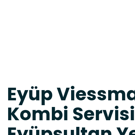
Eyüp Viessm
Kombi Servisi
Eyüpsultan Ye