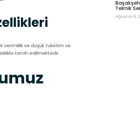
Başakşehi
Teknik Se
Ağustos 6, 
llikleri
verimlilik ve düşük tüketim ve
ıklıkla tercih edilmektedir.
ğumuz