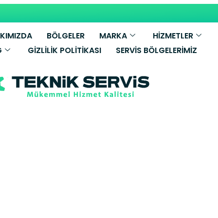
KIMIZDA
BÖLGELER
MARKA
HİZMETLER
G
GIZLILIK POLITIKASI
SERVIS BÖLGELERIMIZ
mann Kombi Se
tan Yetkili Ser