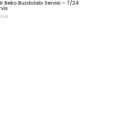
r Beko Buzdolabı Servisi – 7/24
rvis
2026