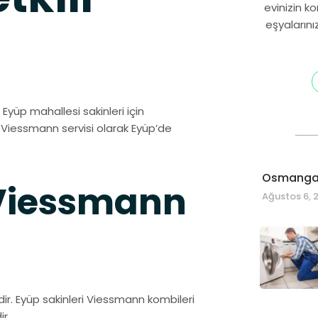
evinizin k
eşyalarını
 Eyüp mahallesi sakinleri için
i Viessmann servisi olarak Eyüp’de
Osmangaz
 Viessmann
Ağustos 6, 
dir. Eyüp sakinleri Viessmann kombileri
r.