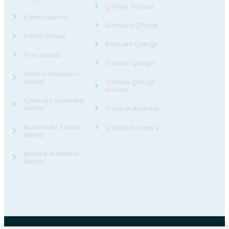
Çilingir Hocası
Kombi Servisi
Bornova Çilingir
Klima Servisi
Bayraklı Çilingir
Fırın Servisi
Torbalı Çilingir
Derin Dondurucu
Servisi
Torbalı Çilingir
Hocası
Çamaşır Makinesi
Servisi
Coşkun Anahtar
Buzdolabı Teknik
Çilingir Hocası 2
Servisi
Bulaşık Makinesi
Servisi