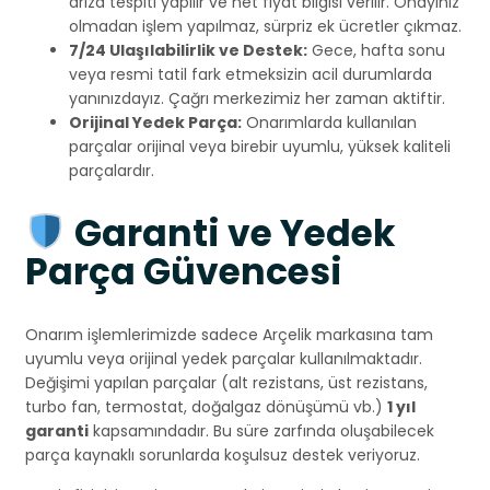
arıza tespiti yapılır ve net fiyat bilgisi verilir. Onayınız
olmadan işlem yapılmaz, sürpriz ek ücretler çıkmaz.
7/24 Ulaşılabilirlik ve Destek:
Gece, hafta sonu
veya resmi tatil fark etmeksizin acil durumlarda
yanınızdayız. Çağrı merkezimiz her zaman aktiftir.
Orijinal Yedek Parça:
Onarımlarda kullanılan
parçalar orijinal veya birebir uyumlu, yüksek kaliteli
parçalardır.
Garanti ve Yedek
Parça Güvencesi
Onarım işlemlerimizde sadece Arçelik markasına tam
uyumlu veya orijinal yedek parçalar kullanılmaktadır.
Değişimi yapılan parçalar (alt rezistans, üst rezistans,
turbo fan, termostat, doğalgaz dönüşümü vb.)
1 yıl
garanti
kapsamındadır. Bu süre zarfında oluşabilecek
parça kaynaklı sorunlarda koşulsuz destek veriyoruz.