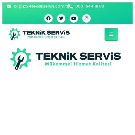
bilgi@24teknikservis.com.tr
0501 644 18 80
Eyüpsultan Arçelik
Fırın Servisi – 7/24