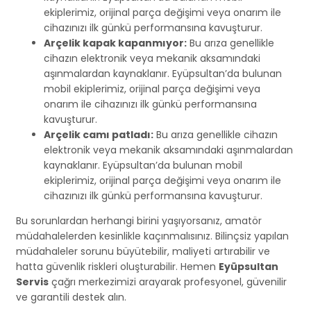
ekiplerimiz, orijinal parça değişimi veya onarım ile
cihazınızı ilk günkü performansına kavuşturur.
Arçelik kapak kapanmıyor:
Bu arıza genellikle
cihazın elektronik veya mekanik aksamındaki
aşınmalardan kaynaklanır. Eyüpsultan’da bulunan
mobil ekiplerimiz, orijinal parça değişimi veya
onarım ile cihazınızı ilk günkü performansına
kavuşturur.
Arçelik camı patladı:
Bu arıza genellikle cihazın
elektronik veya mekanik aksamındaki aşınmalardan
kaynaklanır. Eyüpsultan’da bulunan mobil
ekiplerimiz, orijinal parça değişimi veya onarım ile
cihazınızı ilk günkü performansına kavuşturur.
Bu sorunlardan herhangi birini yaşıyorsanız, amatör
müdahalelerden kesinlikle kaçınmalısınız. Bilinçsiz yapılan
müdahaleler sorunu büyütebilir, maliyeti artırabilir ve
hatta güvenlik riskleri oluşturabilir. Hemen
Eyüpsultan
Servis
çağrı merkezimizi arayarak profesyonel, güvenilir
ve garantili destek alın.