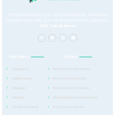
Profesyonel Beyaz Eşya Teknik Servisi olarak, arızalarınızı
yerinizde tespit edip 7/24 teknik servis hizmeti sağlıyoruz.
7/24 Teknik Servis
Hızlı Menü
Marka
Anasayfa
Baymak Kombi Servisi
Hakkımızda
Bosch Kombi Servisi
Bölgeler
Buderus Kombi Servisi
İletişim
Demirdöküm Kombi Servisi
Gizlilik Politikası
E.C.A Kombi Servisi