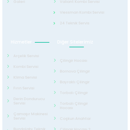
Galeri
Valiant Kombi Servisi
Viessman Kombi Servisi
24 Teknik Servis
Hizmetler
Diğer Sitelerimiz
Arçelik Servisi
Çilingir Hocası
Kombi Servisi
Bornova Çilingir
Klima Servisi
Bayraklı Çilingir
Fırın Servisi
Torbalı Çilingir
Derin Dondurucu
Servisi
Torbalı Çilingir
Hocası
Çamaşır Makinesi
Servisi
Coşkun Anahtar
Buzdolabı Teknik
Çilingir Hocası 2