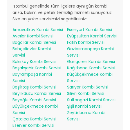
İstanbul genelinde tüm ilçelere aynı gün kombi
arıza, bakım ve petek temizliği hizmeti sunuyoruz.
Size en yakın servisimizi seçebilirsiniz:
Arnavutköy Kombi Servisi
Esenyurt Kombi Servisi
Avcılar Kombi Servisi
Eyüpsultan Kombi Servisi
Bağcılar Kombi Servisi
Fatih Kombi Servisi
Bahçelievler Kombi
Gaziosmanpaşa Kombi
Servisi
Servisi
Bakırköy Kombi Servisi
Güngören Kombi Servisi
Başakşehir Kombi Servisi
Kağıthane Kombi Servisi
Bayrampaşa Kombi
Küçükçekmece Kombi
Servisi
Servisi
Beşiktaş Kombi Servisi
Sarıyer Kombi Servisi
Beylikdüzü Kombi Servisi
Silivri Kombi Servisi
Beyoğlu Kombi Servisi
Sultangazi Kombi Servisi
Büyükçekmece Kombi
Şişli Kombi Servisi
Servisi
Zeytinburnu Kombi
Çatalca Kombi Servisi
Servisi
Esenler Kombi Servisi