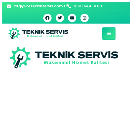
bilgi@24teknikservis.com.tr
0501 644 18 80
Alibeyköy
Viessmann Kombi
Servisi –