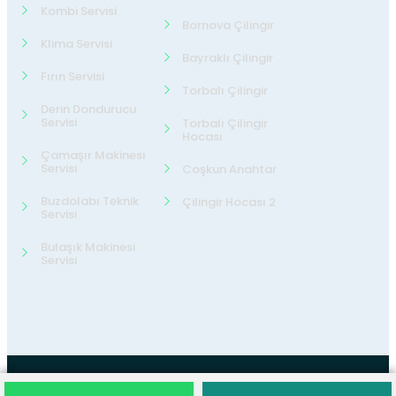
Kombi Servisi
Bornova Çilingir
Klima Servisi
Bayraklı Çilingir
Fırın Servisi
Torbalı Çilingir
Derin Dondurucu
Servisi
Torbalı Çilingir
Hocası
Çamaşır Makinesi
Servisi
Coşkun Anahtar
Buzdolabı Teknik
Çilingir Hocası 2
Servisi
Bulaşık Makinesi
Servisi
©2026
24 Teknik Servis
Tüm Hakları