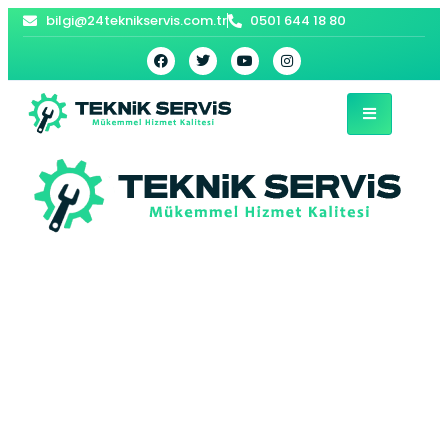
bilgi@24teknikservis.com.tr
0501 644 18 80
Tuna Buderus
Kombi Servisi –