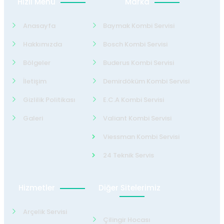
Hızlı Menü
Marka
Anasayfa
Baymak Kombi Servisi
Hakkımızda
Bosch Kombi Servisi
Bölgeler
Buderus Kombi Servisi
İletişim
Demirdöküm Kombi Servisi
Gizlilik Politikası
E.C.A Kombi Servisi
Galeri
Valiant Kombi Servisi
Viessman Kombi Servisi
24 Teknik Servis
Hizmetler
Diğer Sitelerimiz
Arçelik Servisi
Çilingir Hocası