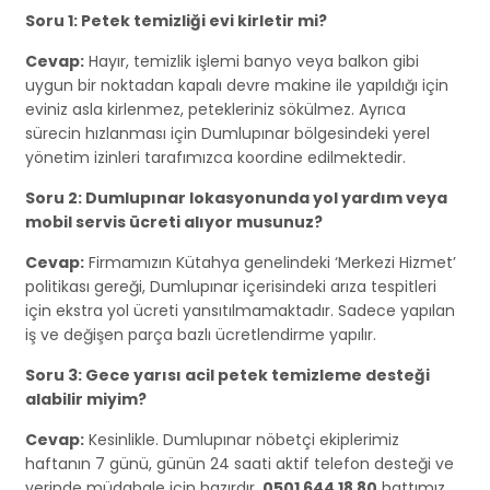
Soru 1: Petek temizliği evi kirletir mi?
Cevap:
Hayır, temizlik işlemi banyo veya balkon gibi
uygun bir noktadan kapalı devre makine ile yapıldığı için
eviniz asla kirlenmez, petekleriniz sökülmez. Ayrıca
sürecin hızlanması için Dumlupınar bölgesindeki yerel
yönetim izinleri tarafımızca koordine edilmektedir.
Soru 2: Dumlupınar lokasyonunda yol yardım veya
mobil servis ücreti alıyor musunuz?
Cevap:
Firmamızın Kütahya genelindeki ‘Merkezi Hizmet’
politikası gereği, Dumlupınar içerisindeki arıza tespitleri
için ekstra yol ücreti yansıtılmamaktadır. Sadece yapılan
iş ve değişen parça bazlı ücretlendirme yapılır.
Soru 3: Gece yarısı acil petek temizleme desteği
alabilir miyim?
Cevap:
Kesinlikle. Dumlupınar nöbetçi ekiplerimiz
haftanın 7 günü, günün 24 saati aktif telefon desteği ve
yerinde müdahale için hazırdır.
0501 644 18 80
hattımız