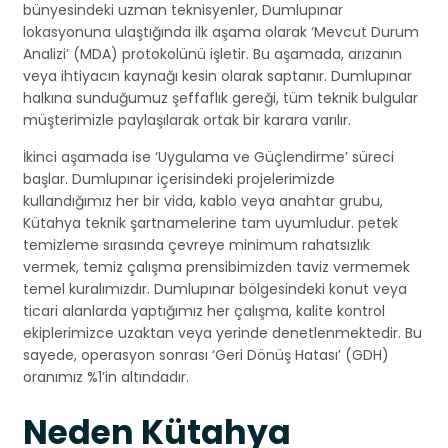
bünyesindeki uzman teknisyenler, Dumlupınar
lokasyonuna ulaştığında ilk aşama olarak ‘Mevcut Durum
Analizi’ (MDA) protokolünü işletir. Bu aşamada, arızanın
veya ihtiyacın kaynağı kesin olarak saptanır. Dumlupınar
halkına sunduğumuz şeffaflık gereği, tüm teknik bulgular
müşterimizle paylaşılarak ortak bir karara varılır.
İkinci aşamada ise ‘Uygulama ve Güçlendirme’ süreci
başlar. Dumlupınar içerisindeki projelerimizde
kullandığımız her bir vida, kablo veya anahtar grubu,
Kütahya teknik şartnamelerine tam uyumludur. petek
temizleme sırasında çevreye minimum rahatsızlık
vermek, temiz çalışma prensibimizden taviz vermemek
temel kuralımızdır. Dumlupınar bölgesindeki konut veya
ticari alanlarda yaptığımız her çalışma, kalite kontrol
ekiplerimizce uzaktan veya yerinde denetlenmektedir. Bu
sayede, operasyon sonrası ‘Geri Dönüş Hatası’ (GDH)
oranımız %1’in altındadır.
Neden Kütahya