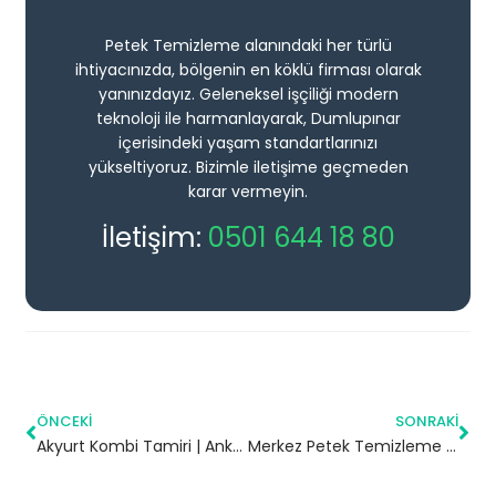
Petek Temizleme alanındaki her türlü
ihtiyacınızda, bölgenin en köklü firması olarak
yanınızdayız. Geleneksel işçiliği modern
teknoloji ile harmanlayarak, Dumlupınar
içerisindeki yaşam standartlarınızı
yükseltiyoruz. Bizimle iletişime geçmeden
karar vermeyin.
İletişim:
0501 644 18 80
ÖNCEKI
SONRAKI
Akyurt Kombi Tamiri | Ankara
Merkez Petek Temizleme | Bingöl