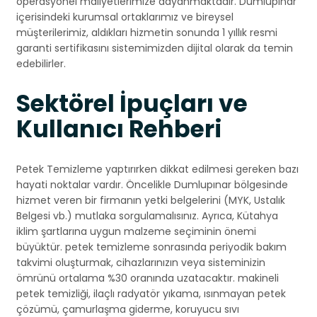
operasyonel maliyetlerimize dayanmaktadır. Dumlupınar
içerisindeki kurumsal ortaklarımız ve bireysel
müşterilerimiz, aldıkları hizmetin sonunda 1 yıllık resmi
garanti sertifikasını sistemimizden dijital olarak da temin
edebilirler.
Sektörel İpuçları ve
Kullanıcı Rehberi
Petek Temizleme yaptırırken dikkat edilmesi gereken bazı
hayati noktalar vardır. Öncelikle Dumlupınar bölgesinde
hizmet veren bir firmanın yetki belgelerini (MYK, Ustalık
Belgesi vb.) mutlaka sorgulamalısınız. Ayrıca, Kütahya
iklim şartlarına uygun malzeme seçiminin önemi
büyüktür. petek temizleme sonrasında periyodik bakım
takvimi oluşturmak, cihazlarınızın veya sisteminizin
ömrünü ortalama %30 oranında uzatacaktır. makineli
petek temizliği, ilaçlı radyatör yıkama, ısınmayan petek
çözümü, çamurlaşma giderme, koruyucu sıvı