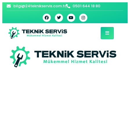
bilgi@24teknikservis.com.tr
0501 644 18 80
Dumlupınar Petek
Temizleme |