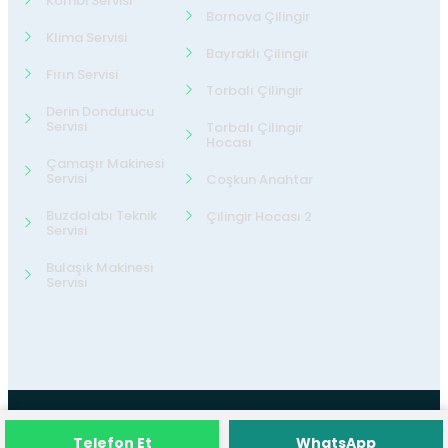
Kombi Servisi
Bornova Çilingir
Klima Servisi
Bayraklı Çilingir
Fırın Servisi
Torbalı Çilingir
Derin Dondurucu
Servisi
Torbalı Çilingir
Hocası
Çamaşır Makinesi
Servisi
Coşkun Anahtar
Buzdolabı Teknik
Çilingir Hocası 2
Servisi
Bulaşık Makinesi
Servisi
©2026
24 Teknik Servis
Tüm Hakları
Telefon Et
WhatsApp
Saklıdır.