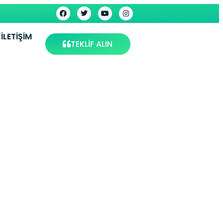
İLETIŞIM
TEKLİF ALIN
visi –
s