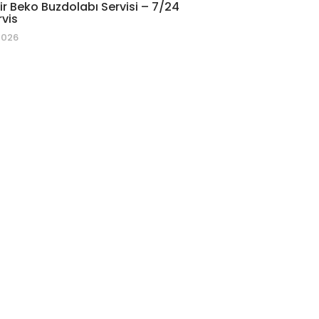
r Beko Buzdolabı Servisi – 7/24
rvis
2026