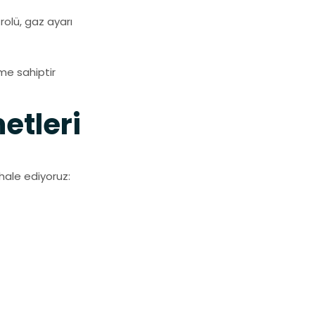
olü, gaz ayarı
me sahiptir
etleri
ahale ediyoruz: