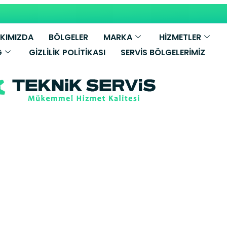
KIMIZDA
BÖLGELER
MARKA
HİZMETLER
G
GIZLILIK POLITIKASI
SERVIS BÖLGELERIMIZ
llant Kombi Ser
li Teknik Servi