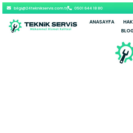
bilgi@24teknikservis.com.tr
0501 644 18 80
ANASAYFA
HAK
BLO
Denizli Vai
Yetki