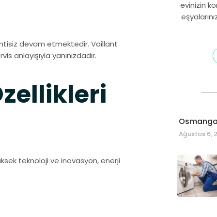
evinizin k
eşyalarını
intisiz devam etmektedir. Vaillant
vis anlayışıyla yanınızdadır.
ellikleri
Osmangaz
Ağustos 6, 
ksek teknoloji ve inovasyon, enerji