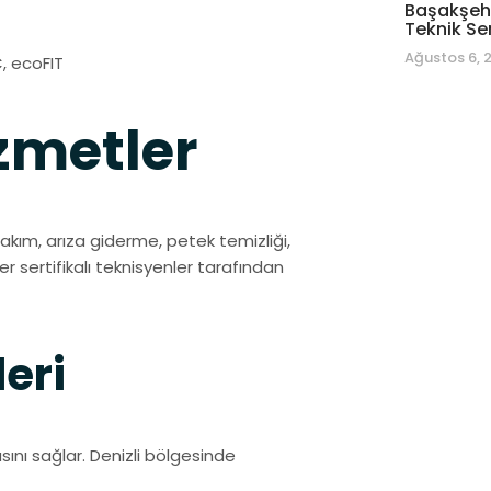
Başakşehi
Teknik Se
Ağustos 6, 
, ecoFIT
metler
bakım, arıza giderme, petek temizliği,
 sertifikalı teknisyenler tarafından
eri
ını sağlar. Denizli bölgesinde