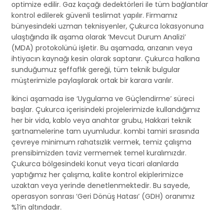
optimize edilir. Gaz kaçağı dedektörleri ile tüm bağlantılar
kontrol edilerek güvenli teslimat yapılır. Firmamız
bünyesindeki uzman teknisyenler, Çukurca lokasyonuna
ulaştığında ilk aşama olarak ‘Mevcut Durum Analizi’
(MDA) protokolünü işletir. Bu aşamada, arızanın veya
ihtiyacın kaynağı kesin olarak saptanır. Çukurca halkına
sunduğumuz şeffaflık gereği, tüm teknik bulgular
müşterimizle paylaşılarak ortak bir karara varılır.
İkinci aşamada ise ‘Uygulama ve Güçlendirme’ süreci
başlar. Çukurca içerisindeki projelerimizde kullandığımız
her bir vida, kablo veya anahtar grubu, Hakkari teknik
şartnamelerine tam uyumludur. kombi tamiri sırasında
çevreye minimum rahatsızlık vermek, temiz çalışma
prensibimizden taviz vermemek temel kuralımızdır.
Çukurca bölgesindeki konut veya ticari alanlarda
yaptığımız her çalışma, kalite kontrol ekiplerimizce
uzaktan veya yerinde denetlenmektedir. Bu sayede,
operasyon sonrası ‘Geri Dönüş Hatası’ (GDH) oranımız
%1’in altındadır.