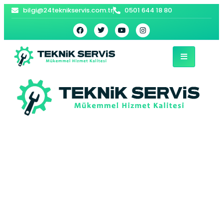
bilgi@24teknikservis.com.tr
0501 644 18 80
Çukurca Kombi