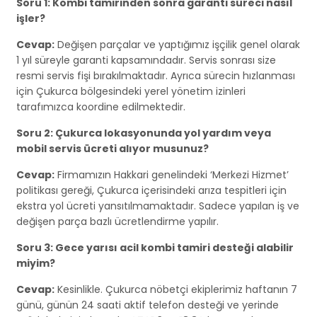
Soru 1: Kombi tamirinden sonra garanti süreci nasıl
işler?
Cevap:
Değişen parçalar ve yaptığımız işçilik genel olarak
1 yıl süreyle garanti kapsamındadır. Servis sonrası size
resmi servis fişi bırakılmaktadır. Ayrıca sürecin hızlanması
için Çukurca bölgesindeki yerel yönetim izinleri
tarafımızca koordine edilmektedir.
Soru 2: Çukurca lokasyonunda yol yardım veya
mobil servis ücreti alıyor musunuz?
Cevap:
Firmamızın Hakkari genelindeki ‘Merkezi Hizmet’
politikası gereği, Çukurca içerisindeki arıza tespitleri için
ekstra yol ücreti yansıtılmamaktadır. Sadece yapılan iş ve
değişen parça bazlı ücretlendirme yapılır.
Soru 3: Gece yarısı acil kombi tamiri desteği alabilir
miyim?
Cevap:
Kesinlikle. Çukurca nöbetçi ekiplerimiz haftanın 7
günü, günün 24 saati aktif telefon desteği ve yerinde