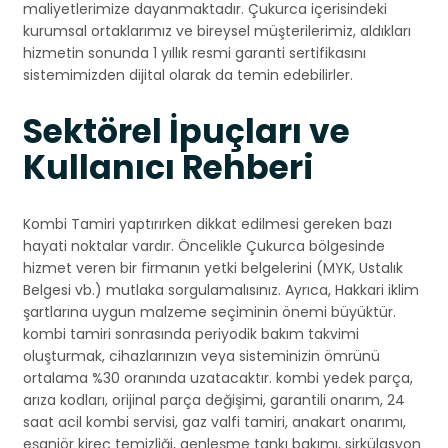
maliyetlerimize dayanmaktadır. Çukurca içerisindeki
kurumsal ortaklarımız ve bireysel müşterilerimiz, aldıkları
hizmetin sonunda 1 yıllık resmi garanti sertifikasını
sistemimizden dijital olarak da temin edebilirler.
Sektörel İpuçları ve
Kullanıcı Rehberi
Kombi Tamiri yaptırırken dikkat edilmesi gereken bazı
hayati noktalar vardır. Öncelikle Çukurca bölgesinde
hizmet veren bir firmanın yetki belgelerini (MYK, Ustalık
Belgesi vb.) mutlaka sorgulamalısınız. Ayrıca, Hakkari iklim
şartlarına uygun malzeme seçiminin önemi büyüktür.
kombi tamiri sonrasında periyodik bakım takvimi
oluşturmak, cihazlarınızın veya sisteminizin ömrünü
ortalama %30 oranında uzatacaktır. kombi yedek parça,
arıza kodları, orijinal parça değişimi, garantili onarım, 24
saat acil kombi servisi, gaz valfi tamiri, anakart onarımı,
eşanjör kireç temizliği, genleşme tankı bakımı, sirkülasyon