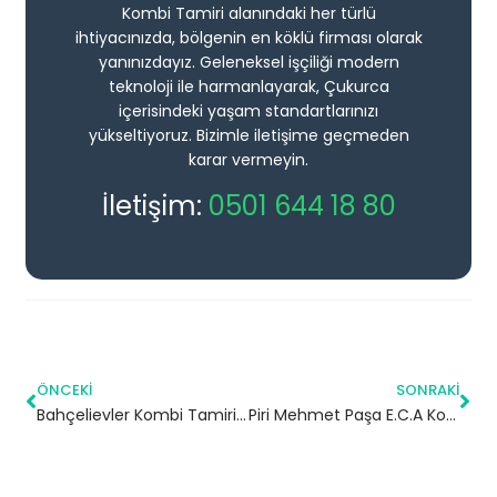
Kombi Tamiri alanındaki her türlü
ihtiyacınızda, bölgenin en köklü firması olarak
yanınızdayız. Geleneksel işçiliği modern
teknoloji ile harmanlayarak, Çukurca
içerisindeki yaşam standartlarınızı
yükseltiyoruz. Bizimle iletişime geçmeden
karar vermeyin.
İletişim:
0501 644 18 80
ÖNCEKI
SONRAKI
Bahçelievler Kombi Tamiri | İstanbul
Piri Mehmet Paşa E.C.A Kombi Servisi – Silivri Yetkili Servis