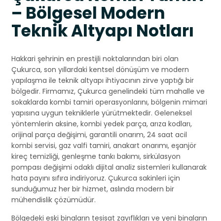
– Bölgesel Modern
Teknik Altyapı Notları
Hakkari şehrinin en prestijli noktalarından biri olan
Çukurca, son yıllardaki kentsel dönüşüm ve modern
yapılaşma ile teknik altyapı ihtiyacının zirve yaptığı bir
bölgedir. Firmamız, Çukurca genelindeki tüm mahalle ve
sokaklarda kombi tamiri operasyonlarını, bölgenin mimari
yapısına uygun tekniklerle yürütmektedir. Geleneksel
yöntemlerin aksine, kombi yedek parça, arıza kodları,
orijinal parça değişimi, garantili onarım, 24 saat acil
kombi servisi, gaz valfi tamiri, anakart onarımı, eşanjör
kireç temizliği, genleşme tankı bakımı, sirkülasyon
pompası değişimi odaklı dijital analiz sistemleri kullanarak
hata payını sıfıra indiriyoruz. Çukurca sakinleri için
sunduğumuz her bir hizmet, aslında modern bir
mühendislik çözümüdür.
Bölgedeki eski binaların tesisat zayıflıkları ve yeni binaların