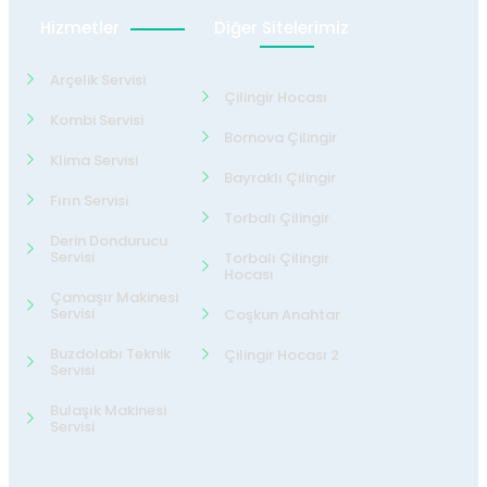
Hizmetler
Diğer Sitelerimiz
Arçelik Servisi
Çilingir Hocası
Kombi Servisi
Bornova Çilingir
Klima Servisi
Bayraklı Çilingir
Fırın Servisi
Torbalı Çilingir
Derin Dondurucu
Servisi
Torbalı Çilingir
Hocası
Çamaşır Makinesi
Servisi
Coşkun Anahtar
Buzdolabı Teknik
Çilingir Hocası 2
Servisi
Bulaşık Makinesi
Servisi