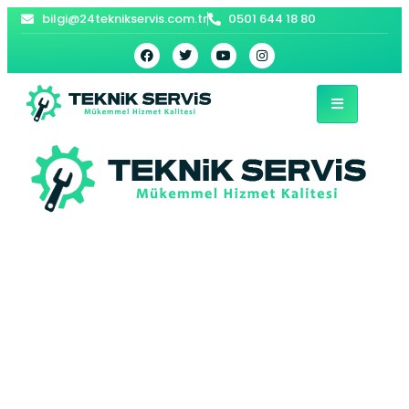
bilgi@24teknikservis.com.tr
0501 644 18 80
Beylikdüzü Arçelik
Buzdolabı Servisi –