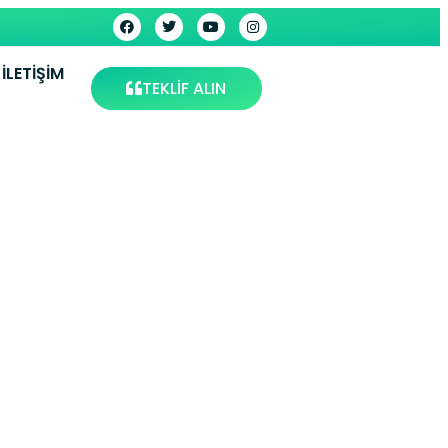
İLETIŞIM
TEKLİF ALIN
ıkkale