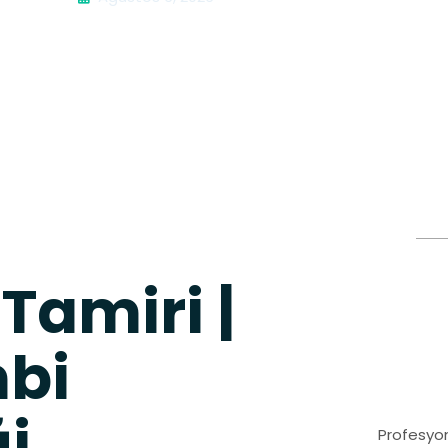
Tamiri |
mbi
ği
Profesyon