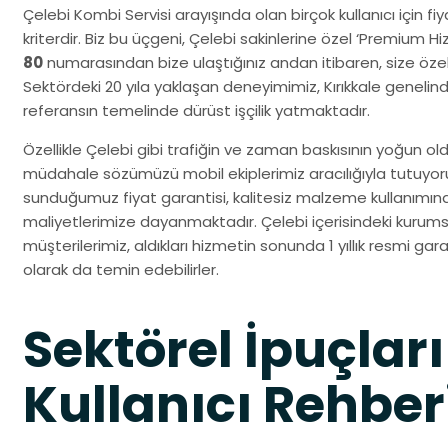
Çelebi Kombi Servisi arayışında olan birçok kullanıcı için fi
kriterdir. Biz bu üçgeni, Çelebi sakinlerine özel ‘Premium H
80
numarasından bize ulaştığınız andan itibaren, size özel 
Sektördeki 20 yıla yaklaşan deneyimimiz, Kırıkkale geneli
referansın temelinde dürüst işçilik yatmaktadır.
Özellikle Çelebi gibi trafiğin ve zaman baskısının yoğun old
müdahale sözümüzü mobil ekiplerimiz aracılığıyla tutuyo
sunduğumuz fiyat garantisi, kalitesiz malzeme kullanımın
maliyetlerimize dayanmaktadır. Çelebi içerisindeki kurumsa
müşterilerimiz, aldıkları hizmetin sonunda 1 yıllık resmi gara
olarak da temin edebilirler.
Sektörel İpuçları
Kullanıcı Rehber