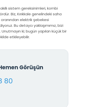
 akıllı sistem gereksinimleri, kombi
rdür. Biz, Kırıkkale genelindeki saha
 oranından elektrik şebekesi
iyoruz. Bu detaycı yaklaşımımız, bizi
 Unutmayın ki; bugün yapılan küçük bir
lde etkileyebilir.
e Hemen Görüşün
8 80