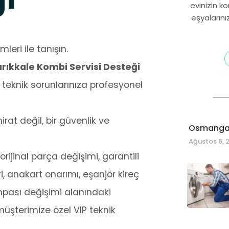
evinizin k
eşyalarını
leri ile tanışın.
ırıkkale Kombi Servisi Desteği
teknik sorunlarınıza profesyonel
at değil, bir güvenlik ve
Osmangaz
Ağustos 6, 
rijinal parça değişimi, garantili
i, anakart onarımı, eşanjör kireç
mpası değişimi alanındaki
müşterimize özel VIP teknik