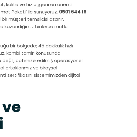
yat, kalite ve hız üçgeni en önemli
izmet Paketi’ ile sunuyoruz.
0501 644 18
bir müşteri temsilcisi atanır.
nde kazandığımız binlerce mutlu
uğu bir bölgede; 45 dakikalık hızlı
ruz. kombi tamiri konusunda
a değil, optimize edilmiş operasyonel
l ortaklarımız ve bireysel
nti sertifikasını sistemimizden dijital
 ve
i