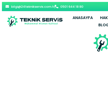
bilgi@24teknikservis.com.tr
0501 644 18 80
ANASAYFA
HAK
BLO
Çelebi Kom