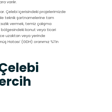
a varılır.
. Çelebi içerisindeki projelerimizde
kale teknik şartnamelerine tam
sızlık vermek, temiz çalışma
 bölgesindeki konut veya ticari
izce uzaktan veya yerinde
üş Hatası’ (GDH) oranımız %1’in
Çelebi
ercih