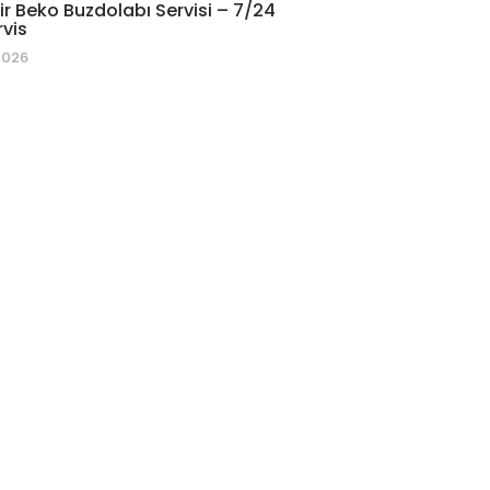
r Beko Buzdolabı Servisi – 7/24
rvis
2026