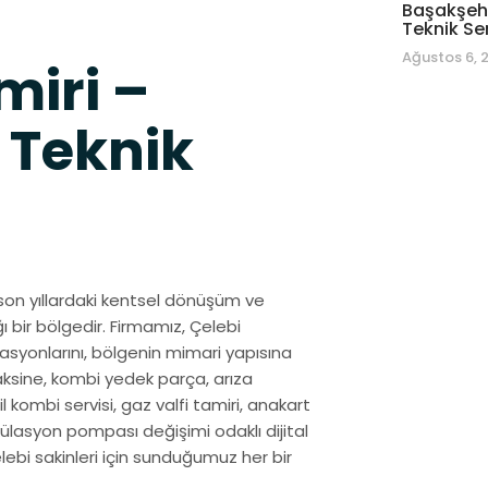
Başakşehi
Teknik Se
Ağustos 6, 
miri –
 Teknik
i, son yıllardaki kentsel dönüşüm ve
ı bir bölgedir. Firmamız, Çelebi
syonlarını, bölgenin mimari yapısına
aksine, kombi yedek parça, arıza
il kombi servisi, gaz valfi tamiri, anakart
külasyon pompası değişimi odaklı dijital
Çelebi sakinleri için sunduğumuz her bir