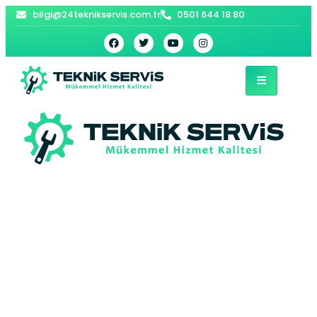
bilgi@24teknikservis.com.tr
0501 644 18 80
Sultançiftliği Bosch
Kombi Servisi –