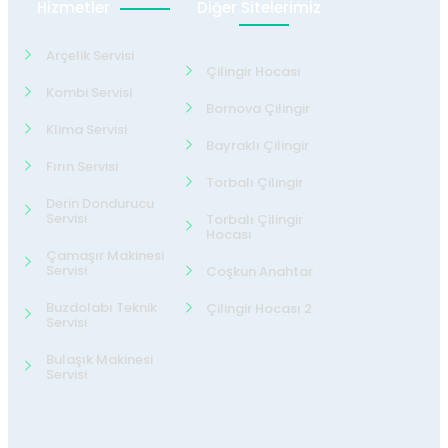
Hizmetler
Diğer Sitelerimiz
Arçelik Servisi
Çilingir Hocası
Kombi Servisi
Bornova Çilingir
Klima Servisi
Bayraklı Çilingir
Fırın Servisi
Torbalı Çilingir
Derin Dondurucu
Servisi
Torbalı Çilingir
Hocası
Çamaşır Makinesi
Servisi
Coşkun Anahtar
Buzdolabı Teknik
Çilingir Hocası 2
Servisi
Bulaşık Makinesi
Servisi