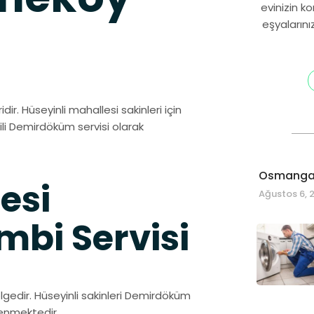
evinizin k
eşyalarını
ir. Hüseyinli mahallesi sakinleri için
ili Demirdöküm servisi olarak
Osmangaz
esi
Ağustos 6, 
bi Servisi
lgedir. Hüseyinli sakinleri Demirdöküm
venmektedir.