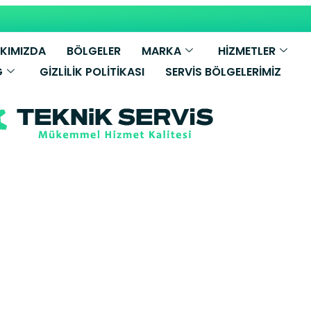
KIMIZDA
BÖLGELER
MARKA
HİZMETLER
G
GIZLILIK POLITIKASI
SERVIS BÖLGELERIMIZ
i Demirdöküm 
ekmeköy Yetkili