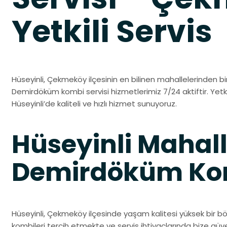
Yetkili Servis
Hüseyinli, Çekmeköy ilçesinin en bilinen mahallelerinden birid
Demirdöküm kombi servisi hizmetlerimiz 7/24 aktiftir. Yetk
Hüseyinli’de kaliteli ve hızlı hizmet sunuyoruz.
Hüseyinli Mahall
Demirdöküm Kom
Hüseyinli, Çekmeköy ilçesinde yaşam kalitesi yüksek bir bö
kombileri tercih etmekte ve servis ihtiyaçlarında bize gü