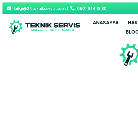
bilgi@24teknikservis.com.tr
0501 644 18 80
ANASAYFA
HAK
BLO
Hüseyinl
Servisi – Ç