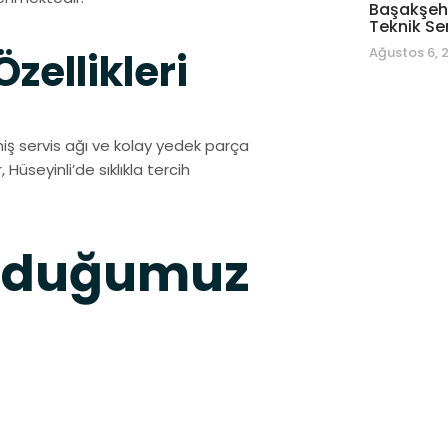
Başakşehi
Teknik Se
Ağustos 6, 
ellikleri
iş servis ağı ve kolay yedek parça
 Hüseyinli’de sıklıkla tercih
unduğumuz