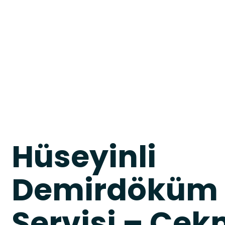
Hüseyinli
Demirdöküm
Servisi – Çe