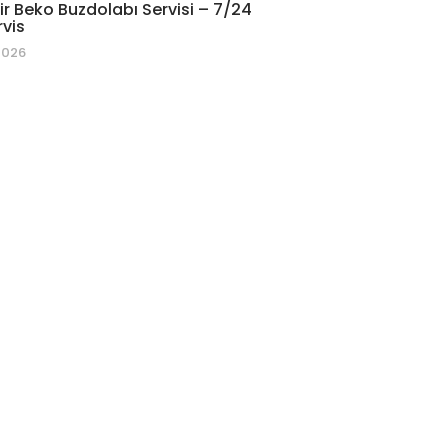
r Beko Buzdolabı Servisi – 7/24
rvis
2026