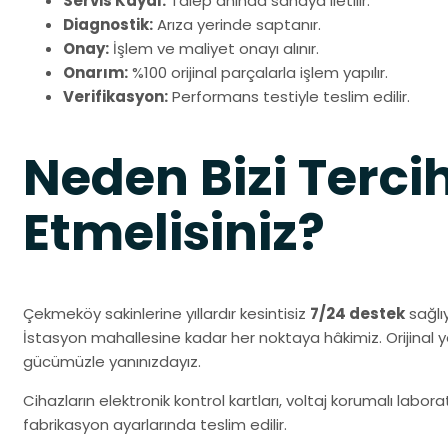
Servis Kaydı:
Talep anında sahaya iletilir.
Diagnostik:
Arıza yerinde saptanır.
Onay:
İşlem ve maliyet onayı alınır.
Onarım:
%100 orijinal parçalarla işlem yapılır.
Verifikasyon:
Performans testiyle teslim edilir.
Neden Bizi Terci
Etmelisiniz?
Çekmeköy sakinlerine yıllardır kesintisiz
7/24 destek
sağlı
İstasyon mahallesine kadar her noktaya hâkimiz. Orijinal
gücümüzle yanınızdayız.
Cihazların elektronik kontrol kartları, voltaj korumalı labo
fabrikasyon ayarlarında teslim edilir.