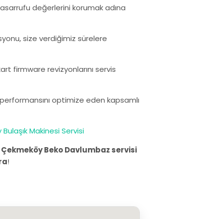
i tasarrufu değerlerini korumak adına
syonu, size verdiğimiz sürelere
rt firmware revizyonlarını servis
ın performansını optimize eden kapsamlı
ulaşık Makinesi Servisi
.
Çekmeköy Beko Davlumbaz servisi
ra
!