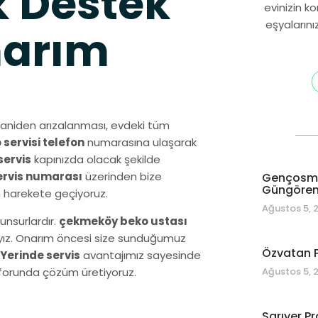
 Destek
evinizin k
eşyalarını
narım
aniden arızalanması, evdeki tüm
servisi telefon
numarasına ulaşarak
servis
kapınızda olacak şekilde
ervis numarası
üzerinden bize
Gençosman
Güngören 
n harekete geçiyoruz.
Ağustos 5, 
unsurlardır.
çekmeköy beko ustası
dayız. Onarım öncesi size sunduğumuz
Özvatan P
Yerinde servis
avantajımız sayesinde
Ağustos 5, 
onforunda çözüm üretiyoruz.
Sarıyer Pr