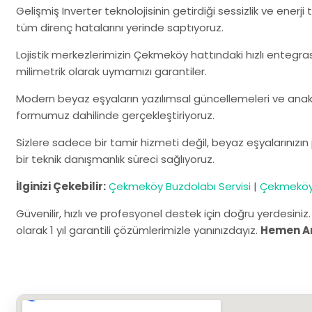
Gelişmiş Inverter teknolojisinin getirdiği sessizlik ve enerj
tüm direnç hatalarını yerinde saptıyoruz.
Lojistik merkezlerimizin Çekmeköy hattındaki hızlı entegra
milimetrik olarak uymamızı garantiler.
Modern beyaz eşyaların yazılımsal güncellemeleri ve anaka
formumuz dahilinde gerçekleştiriyoruz.
Sizlere sadece bir tamir hizmeti değil, beyaz eşyalarınız
bir teknik danışmanlık süreci sağlıyoruz.
İlginizi Çekebilir:
Çekmeköy Buzdolabı Servisi
|
Çekmeköy B
Güvenilir, hızlı ve profesyonel destek için doğru yerdesiniz
olarak 1 yıl garantili çözümlerimizle yanınızdayız.
Hemen A