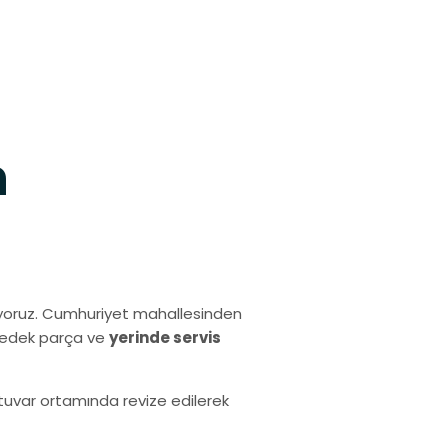
h
yoruz. Cumhuriyet mahallesinden
 yedek parça ve
yerinde servis
ratuvar ortamında revize edilerek