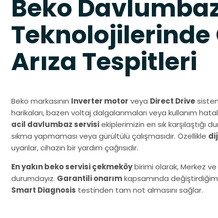
Beko Davlumba
Teknolojilerinde
Arıza Tespitleri
Beko markasının
Inverter motor
veya
Direct Drive
sistem
harikaları, bazen voltaj dalgalanmaları veya kullanım hatal
acil davlumbaz servisi
ekiplerimizin en sık karşılaştığı
sıkma yapmaması veya gürültülü çalışmasıdır. Özellikle
di
uyarılar, cihazın bir yardım çağrısıdır.
En yakın beko servisi çekmeköy
birimi olarak, Merkez v
durumdayız.
Garantili onarım
kapsamında değiştirdiğimiz 
Smart Diagnosis
testinden tam not almasını sağlar.