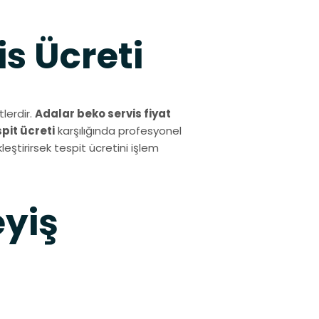
s Ücreti
lerdir.
Adalar beko servis fiyat
spit ücreti
karşılığında profesyonel
eştirirsek tespit ücretini işlem
eyiş