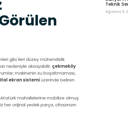
z
Teknik Se
Ağustos 5, 
 Görülen
leri gibi ileri düzey mühendislik
arı nedeniyle aksayabilir.
çekmeköy
 durumlar; makinenin su boşaltmaması,
jital ekran sistemi
üzerinde beliren
e Atatürk mahallelerine mobilize olmuş
her orijinal yedek parça, cihazınızın