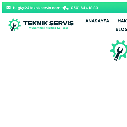
bilgi@24teknikservis.com.tr
0501 644 18 80
ANASAYFA
HAK
BLO
Çekmeköy Be