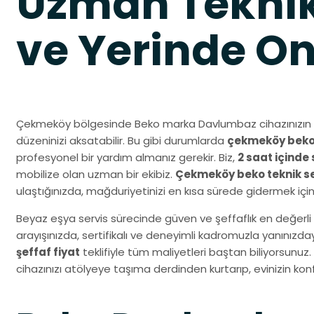
Uzman Teknik
ve Yerinde O
Çekmeköy bölgesinde Beko marka Davlumbaz cihazınızın 
düzeninizi aksatabilir. Bu gibi durumlarda
çekmeköy beko 
profesyonel bir yardım almanız gerekir. Biz,
2 saat içinde 
mobilize olan uzman bir ekibiz.
Çekmeköy beko teknik s
ulaştığınızda, mağduriyetinizi en kısa sürede gidermek içi
Beyaz eşya servis sürecinde güven ve şeffaflık en değerli 
arayışınızda, sertifikalı ve deneyimli kadromuzla yanınız
şeffaf fiyat
teklifiyle tüm maliyetleri baştan biliyorsunuz.
cihazınızı atölyeye taşıma derdinden kurtarıp, evinizin k