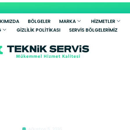
KIMIZDA
BÖLGELER
MARKA
HİZMETLER
G
GIZLILIK POLITIKASI
SERVIS BÖLGELERIMIZ
ko Davlumbaz 
Ağustos 5, 2026