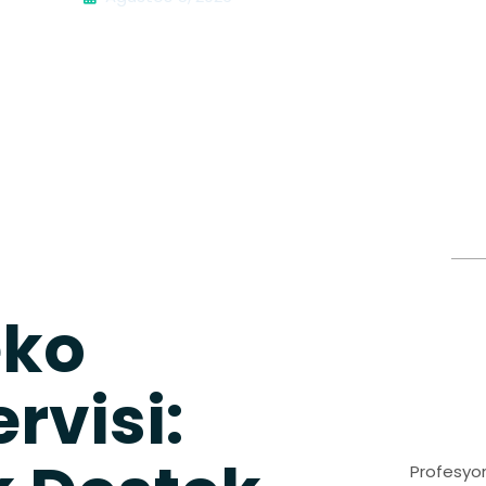
eko
rvisi:
Profesyon