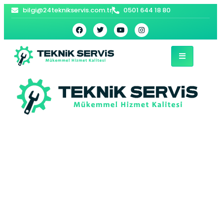
bilgi@24teknikservis.com.tr
0501 644 18 80
Subaşı E.C.A Kombi
Servisi – Çatalca