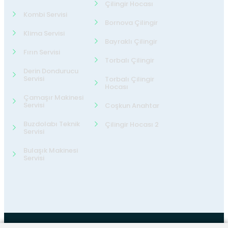
Çilingir Hocası
Kombi Servisi
Bornova Çilingir
Klima Servisi
Bayraklı Çilingir
Fırın Servisi
Torbalı Çilingir
Derin Dondurucu
Servisi
Torbalı Çilingir
Hocası
Çamaşır Makinesi
Servisi
Coşkun Anahtar
Buzdolabı Teknik
Çilingir Hocası 2
Servisi
Bulaşık Makinesi
Servisi