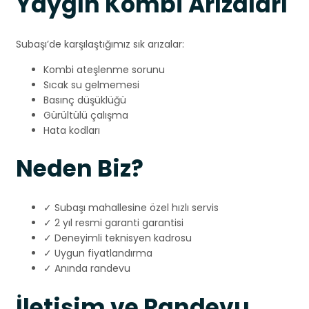
Yaygın Kombi Arızaları
Subaşı’de karşılaştığımız sık arızalar:
Kombi ateşlenme sorunu
Sıcak su gelmemesi
Basınç düşüklüğü
Gürültülü çalışma
Hata kodları
Neden Biz?
✓ Subaşı mahallesine özel hızlı servis
✓ 2 yıl resmi garanti garantisi
✓ Deneyimli teknisyen kadrosu
✓ Uygun fiyatlandırma
✓ Anında randevu
İletişim ve Randevu