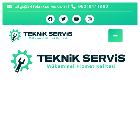
bilgi@24teknikservis.com.tr
0501 644 18 80
Subaşı Bosch
Kombi Servisi –