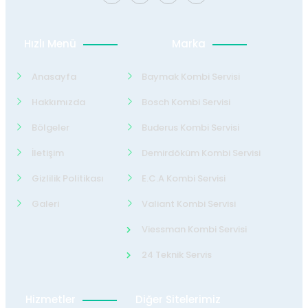
Hızlı Menü
Marka
Anasayfa
Baymak Kombi Servisi
Hakkımızda
Bosch Kombi Servisi
Bölgeler
Buderus Kombi Servisi
İletişim
Demirdöküm Kombi Servisi
Gizlilik Politikası
E.C.A Kombi Servisi
Galeri
Valiant Kombi Servisi
Viessman Kombi Servisi
24 Teknik Servis
Hizmetler
Diğer Sitelerimiz