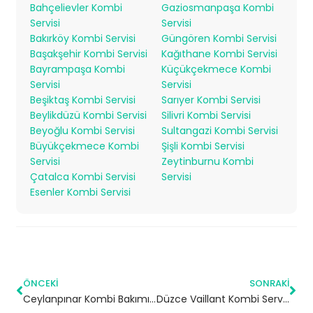
Bahçelievler Kombi
Gaziosmanpaşa Kombi
Servisi
Servisi
Bakırköy Kombi Servisi
Güngören Kombi Servisi
Başakşehir Kombi Servisi
Kağıthane Kombi Servisi
Bayrampaşa Kombi
Küçükçekmece Kombi
Servisi
Servisi
Beşiktaş Kombi Servisi
Sarıyer Kombi Servisi
Beylikdüzü Kombi Servisi
Silivri Kombi Servisi
Beyoğlu Kombi Servisi
Sultangazi Kombi Servisi
Büyükçekmece Kombi
Şişli Kombi Servisi
Servisi
Zeytinburnu Kombi
Çatalca Kombi Servisi
Servisi
Esenler Kombi Servisi
ÖNCEKI
SONRAKI
Ceylanpınar Kombi Bakımı | Şanlıurfa
Düzce Vaillant Kombi Servisi – Yetkili Teknik Servis