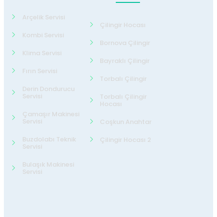
Arçelik Servisi
Çilingir Hocası
Kombi Servisi
Bornova Çilingir
Klima Servisi
Bayraklı Çilingir
Fırın Servisi
Torbalı Çilingir
Derin Dondurucu
Servisi
Torbalı Çilingir
Hocası
Çamaşır Makinesi
Servisi
Coşkun Anahtar
Buzdolabı Teknik
Çilingir Hocası 2
Servisi
Bulaşık Makinesi
Servisi