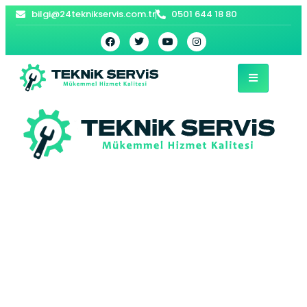
bilgi@24teknikservis.com.tr
0501 644 18 80
Örencik Bosch
Kombi Servisi –