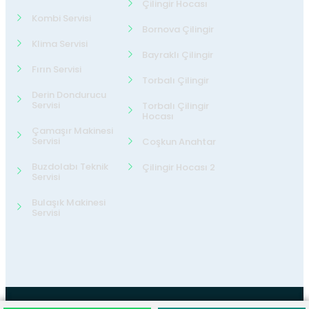
Çilingir Hocası
Kombi Servisi
Bornova Çilingir
Klima Servisi
Bayraklı Çilingir
Fırın Servisi
Torbalı Çilingir
Derin Dondurucu
Servisi
Torbalı Çilingir
Hocası
Çamaşır Makinesi
Servisi
Coşkun Anahtar
Buzdolabı Teknik
Çilingir Hocası 2
Servisi
Bulaşık Makinesi
Servisi