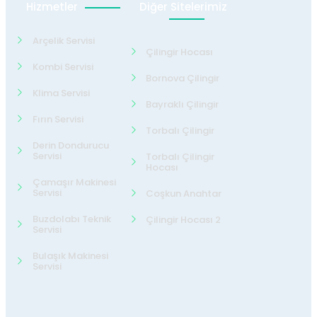
Hizmetler
Diğer Sitelerimiz
Arçelik Servisi
Çilingir Hocası
Kombi Servisi
Bornova Çilingir
Klima Servisi
Bayraklı Çilingir
Fırın Servisi
Torbalı Çilingir
Derin Dondurucu
Servisi
Torbalı Çilingir
Hocası
Çamaşır Makinesi
Servisi
Coşkun Anahtar
Buzdolabı Teknik
Çilingir Hocası 2
Servisi
Bulaşık Makinesi
Servisi