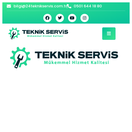
bilgi@24teknikservis.com.tr
0501 644 18 80
Nakkaş Vaillant
Kombi Servisi –