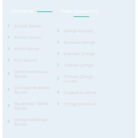
Hizmetler
Diğer Sitelerimiz
Arçelik Servisi
Çilingir Hocası
Kombi Servisi
Bornova Çilingir
Klima Servisi
Bayraklı Çilingir
Fırın Servisi
Torbalı Çilingir
Derin Dondurucu
Servisi
Torbalı Çilingir
Hocası
Çamaşır Makinesi
Servisi
Coşkun Anahtar
Buzdolabı Teknik
Çilingir Hocası 2
Servisi
Bulaşık Makinesi
Servisi