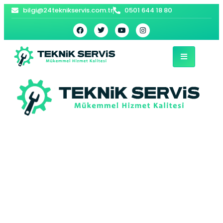
bilgi@24teknikservis.com.tr
0501 644 18 80
Çankırı Vaillant
Kombi Servisi –