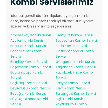
Kombi Servislerimiz
İstanbul genelinde tüm ilçelere aynı gün kombi
arıza, bakım ve petek temizliği hizmeti sunuyoruz.
Size en yakın servisimizi seçebilirsiniz:
Arnavutköy Kombi Servisi
Esenyurt Kombi Servisi
Avcılar Kombi Servisi
Eyüpsultan Kombi Servisi
Bağcılar Kombi Servisi
Fatih Kombi Servisi
Bahçelievler Kombi
Gaziosmanpaşa Kombi
Servisi
Servisi
Bakırköy Kombi Servisi
Güngören Kombi Servisi
Başakşehir Kombi Servisi
Kağıthane Kombi Servisi
Bayrampaşa Kombi
Küçükçekmece Kombi
Servisi
Servisi
Beşiktaş Kombi Servisi
Sarıyer Kombi Servisi
Beylikdüzü Kombi Servisi
Silivri Kombi Servisi
Beyoğlu Kombi Servisi
Sultangazi Kombi Servisi
Büyükçekmece Kombi
Şişli Kombi Servisi
Servisi
Zeytinburnu Kombi