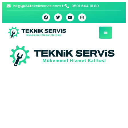
bilgi@24teknikservis.com.tr
0501 644 18 80
Mimarsinan
Demirdöküm
Kombi Servisi –