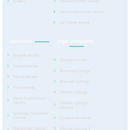
Galeri
Valiant Kombi Servisi
Viessman Kombi Servisi
24 Teknik Servis
Hizmetler
Diğer Sitelerimiz
Arçelik Servisi
Çilingir Hocası
Kombi Servisi
Bornova Çilingir
Klima Servisi
Bayraklı Çilingir
Fırın Servisi
Torbalı Çilingir
Derin Dondurucu
Servisi
Torbalı Çilingir
Hocası
Çamaşır Makinesi
Servisi
Coşkun Anahtar
Buzdolabı Teknik
Çilingir Hocası 2