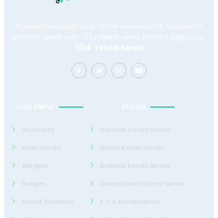
Profesyonel Beyaz Eşya Teknik Servisi olarak, arızalarınızı
yerinizde tespit edip 7/24 teknik servis hizmeti sağlıyoruz.
7/24 Teknik Servis
Hızlı Menü
Marka
Anasayfa
Baymak Kombi Servisi
Hakkımızda
Bosch Kombi Servisi
Bölgeler
Buderus Kombi Servisi
İletişim
Demirdöküm Kombi Servisi
Gizlilik Politikası
E.C.A Kombi Servisi