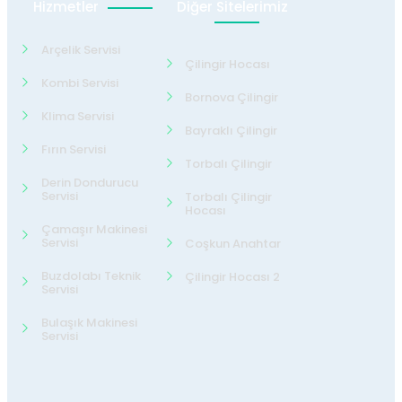
Hizmetler
Diğer Sitelerimiz
Arçelik Servisi
Çilingir Hocası
Kombi Servisi
Bornova Çilingir
Klima Servisi
Bayraklı Çilingir
Fırın Servisi
Torbalı Çilingir
Derin Dondurucu
Servisi
Torbalı Çilingir
Hocası
Çamaşır Makinesi
Servisi
Coşkun Anahtar
Buzdolabı Teknik
Çilingir Hocası 2
Servisi
Bulaşık Makinesi
Servisi