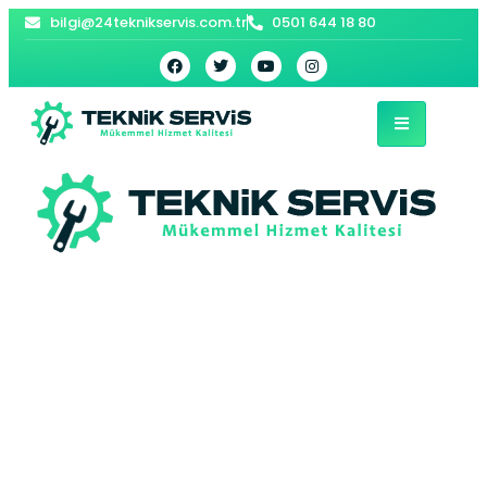
bilgi@24teknikservis.com.tr
0501 644 18 80
Celaliye Baymak
Kombi Servisi –