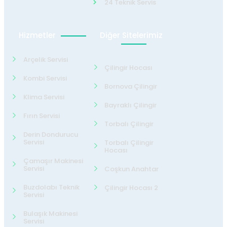
24 Teknik Servis
Hizmetler
Diğer Sitelerimiz
Arçelik Servisi
Çilingir Hocası
Kombi Servisi
Bornova Çilingir
Klima Servisi
Bayraklı Çilingir
Fırın Servisi
Torbalı Çilingir
Derin Dondurucu
Servisi
Torbalı Çilingir
Hocası
Çamaşır Makinesi
Servisi
Coşkun Anahtar
Buzdolabı Teknik
Çilingir Hocası 2
Servisi
Bulaşık Makinesi
Servisi