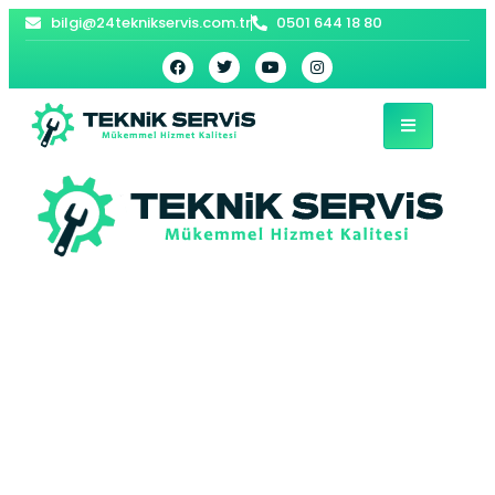
bilgi@24teknikservis.com.tr
0501 644 18 80
Burdur Viessmann
Kombi Servisi –