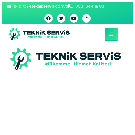
bilgi@24teknikservis.com.tr
0501 644 18 80
Bingöl Vaillant
Kombi Servisi –