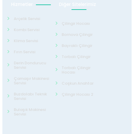
Hizmetler
Diğer Sitelerimiz
Arçelik Servisi
Çilingir Hocası
Kombi Servisi
Bornova Çilingir
Klima Servisi
Bayraklı Çilingir
Fırın Servisi
Torbalı Çilingir
Derin Dondurucu
Servisi
Torbalı Çilingir
Hocası
Çamaşır Makinesi
Servisi
Coşkun Anahtar
Buzdolabı Teknik
Çilingir Hocası 2
Servisi
Bulaşık Makinesi
Servisi