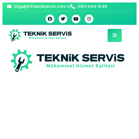
bilgi@24teknikservis.com.tr
0501 644 18 80
Tophane
Viessmann Kombi