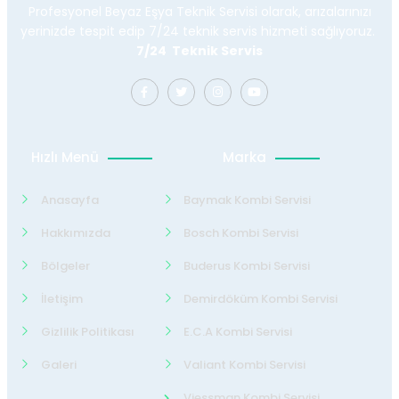
Profesyonel Beyaz Eşya Teknik Servisi olarak, arızalarınızı
yerinizde tespit edip 7/24 teknik servis hizmeti sağlıyoruz.
7/24 Teknik Servis
Hızlı Menü
Marka
Anasayfa
Baymak Kombi Servisi
Hakkımızda
Bosch Kombi Servisi
Bölgeler
Buderus Kombi Servisi
İletişim
Demirdöküm Kombi Servisi
Gizlilik Politikası
E.C.A Kombi Servisi
Galeri
Valiant Kombi Servisi
Viessman Kombi Servisi