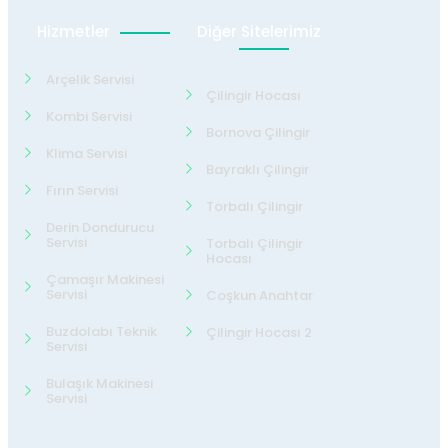
Hizmetler
Diğer Sitelerimiz
Arçelik Servisi
Çilingir Hocası
Kombi Servisi
Bornova Çilingir
Klima Servisi
Bayraklı Çilingir
Fırın Servisi
Torbalı Çilingir
Derin Dondurucu
Servisi
Torbalı Çilingir
Hocası
Çamaşır Makinesi
Servisi
Coşkun Anahtar
Buzdolabı Teknik
Çilingir Hocası 2
Servisi
Bulaşık Makinesi
Servisi