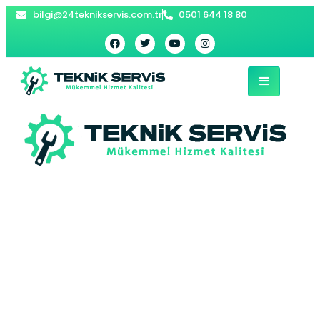
bilgi@24teknikservis.com.tr
0501 644 18 80
Tepebaşı Vaillant
Kombi Servisi –