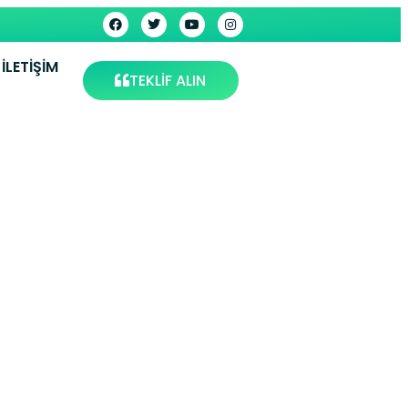
İLETIŞIM
TEKLİF ALIN
rvisi –
s