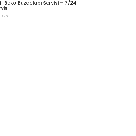
r Beko Buzdolabı Servisi – 7/24
rvis
2026