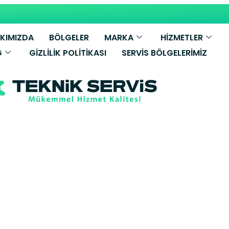
KIMIZDA
BÖLGELER
MARKA
HİZMETLER
G
GIZLILIK POLITIKASI
SERVIS BÖLGELERIMIZ
Bosch Kombi Se
u Yetkili Servi