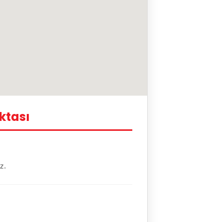
ktası
z.