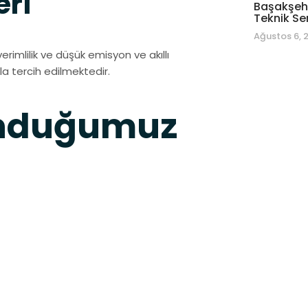
eri
Başakşehi
Teknik Se
Ağustos 6, 
rimlilik ve düşük emisyon ve akıllı
kla tercih edilmektedir.
unduğumuz