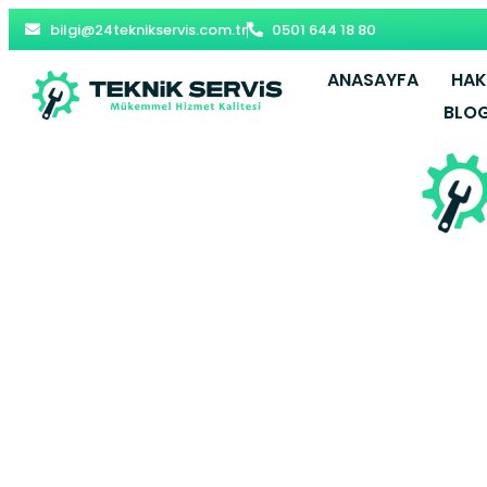
bilgi@24teknikservis.com.tr
0501 644 18 80
ANASAYFA
HAK
BLO
Tarlabaşı 
Beyoğl