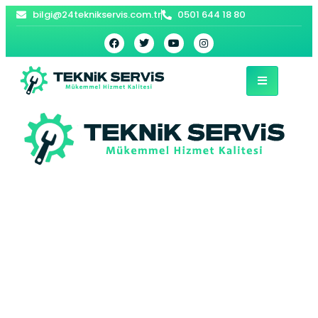
bilgi@24teknikservis.com.tr
0501 644 18 80
Cihangir Bosch
Kombi Servisi –