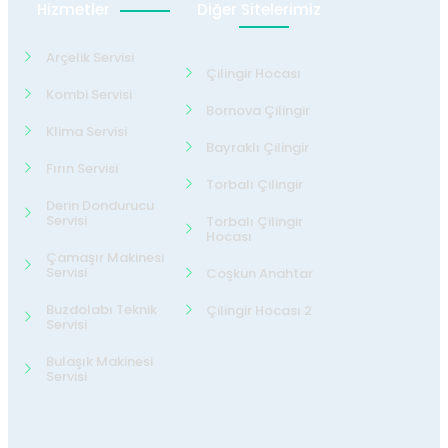
Hizmetler
Diğer Sitelerimiz
Arçelik Servisi
Çilingir Hocası
Kombi Servisi
Bornova Çilingir
Klima Servisi
Bayraklı Çilingir
Fırın Servisi
Torbalı Çilingir
Derin Dondurucu
Servisi
Torbalı Çilingir
Hocası
Çamaşır Makinesi
Servisi
Coşkun Anahtar
Buzdolabı Teknik
Çilingir Hocası 2
Servisi
Bulaşık Makinesi
Servisi