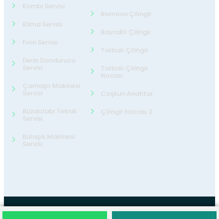
Kombi Servisi
Bornova Çilingir
Klima Servisi
Bayraklı Çilingir
Fırın Servisi
Torbalı Çilingir
Derin Dondurucu
Servisi
Torbalı Çilingir
Hocası
Çamaşır Makinesi
Servisi
Coşkun Anahtar
Buzdolabı Teknik
Çilingir Hocası 2
Servisi
Bulaşık Makinesi
Servisi
©2026
24 Teknik Servis
Tüm Hakları