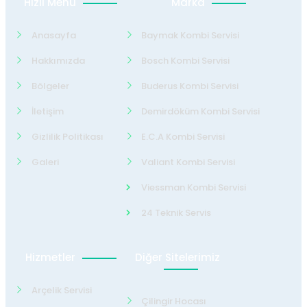
Hızlı Menü
Marka
Anasayfa
Baymak Kombi Servisi
Hakkımızda
Bosch Kombi Servisi
Bölgeler
Buderus Kombi Servisi
İletişim
Demirdöküm Kombi Servisi
Gizlilik Politikası
E.C.A Kombi Servisi
Galeri
Valiant Kombi Servisi
Viessman Kombi Servisi
24 Teknik Servis
Hizmetler
Diğer Sitelerimiz
Arçelik Servisi
Çilingir Hocası