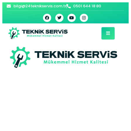
bilgi@24teknikservis.com.tr
0501 644 18 80
Barış Baymak
Kombi Servisi –