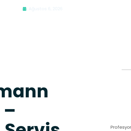
Ağustos 6, 2026
smann
 –
 Servis
Profesyon