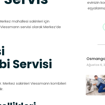
evinizin k
eşyalarını
Merkez mahallesi sakinleri için
li Viessmann servisi olarak Merkez’de
i
Osmangaz
 Servisi
Ağustos 6, 
r. Merkez sakinleri Viessmann kombileri
r.