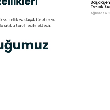
llikleri
Başakşehi
Teknik Se
Ağustos 6, 
verimlilik ve düşük tüketim ve
 sıklıkla tercih edilmektedir.
duğumuz