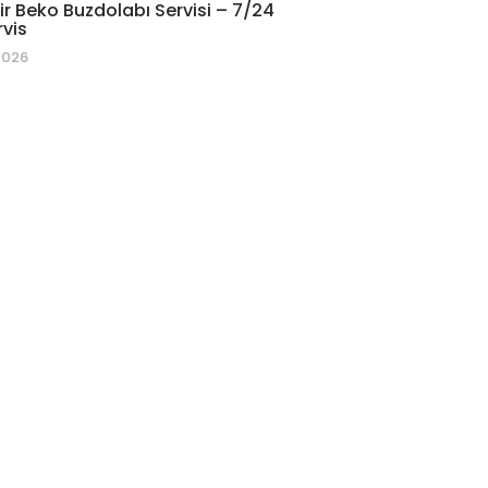
r Beko Buzdolabı Servisi – 7/24
rvis
2026