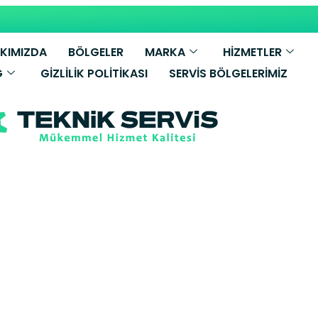
KIMIZDA
BÖLGELER
MARKA
HİZMETLER
G
GIZLILIK POLITIKASI
SERVIS BÖLGELERIMIZ
smann Kombi S
z Yetkili Servi