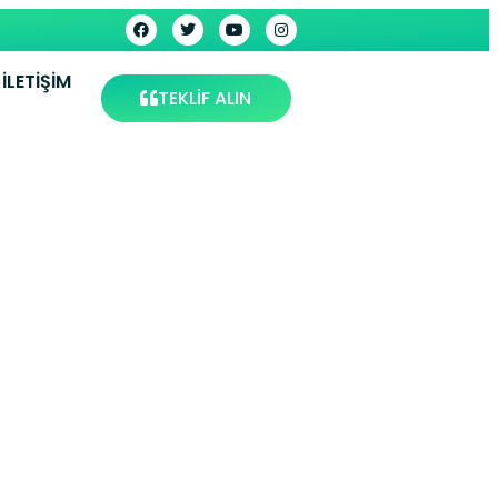
İLETIŞIM
TEKLİF ALIN
ervisi –
s