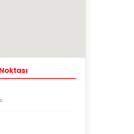
 Noktası
z.