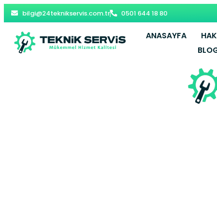
bilgi@24teknikservis.com.tr
0501 644 18 80
ANASAYFA
HAK
BLO
Merkez Vies
Beyko